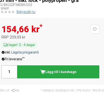
07 mm - inkl. lock - polypropen - grå
KU
BKGGP3#DBKGS3
 plast
Betygsätt nu
*
154,66 kr
RRP
209,93 kr
I lager!
:
2
-
4
dagar
inkl.
Lägsta prisgaranti
**
Fri leverans
Lägg till i kundvagn
Skriv ut
Dela
* nettopris | bruttopris inkl. 19% moms:
184,05 kr