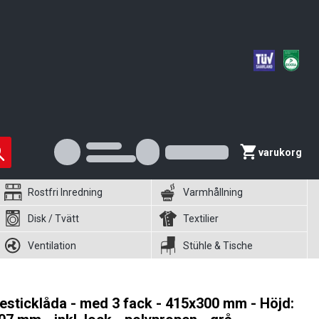
varukorg
Rostfri Inredning
Varmhållning
Disk / Tvätt
Textilier
Ventilation
Stühle & Tische
esticklåda - med 3 fack - 415x300 mm - Höjd: