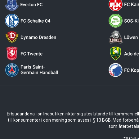
Erbjudandena i onlinebutiken riktar sig uteslutande till kommersiel
till konsumenter i den mening som avses i § 13 BGB. Med förbehå
som återbetalas
** Gäll