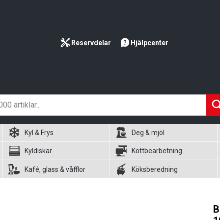
Reservdelar
Hjälpcenter
Kyl & Frys
Deg & mjöl
Kyldiskar
Köttbearbetning
Kafé, glass & våfflor
Köksberedning
B