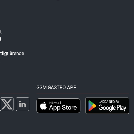
t
t
tligt ärende
t
GGM GASTRO APP