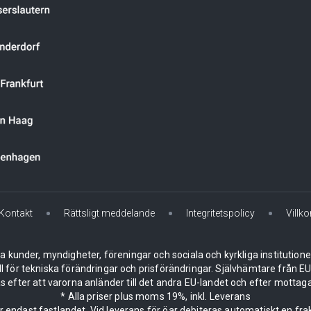
Kontakt
Rättsligt meddelande
Integritetspolicy
Villko
la kunder, myndigheter, föreningar och sociala och kyrkliga institution
ll för tekniska förändringar och prisförändringar. Självhämtare från
 efter att varorna anländer till det andra EU-landet och efter mottaga
* Alla priser plus moms 19%, inkl. Leverans
er endast fastlandet. Vid leverans för öar debiteras automatiskt en frak