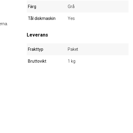
Färg
Grå
Tål diskmaskin
Yes
erna.
Leverans
Frakttyp
Paket
Bruttovikt
1 kg