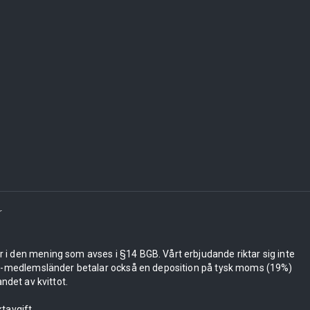
r
er i den mening som avses i §14 BGB. Vårt erbjudande riktar sig inte
 EU-medlemsländer betalar också en deposition på tysk moms (19%)
ndet av kvittot.
tavgift.