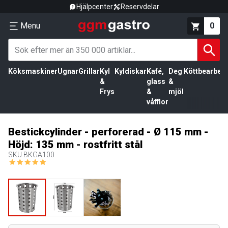
Hjälpcenter
Reservdelar
Menu
0
Köksmaskiner
Ugnar
Grillar
Kyl
Kyldiskar
Kafé,
Deg
Köttbearbetn
&
glass
&
Frys
&
mjöl
våfflor
Bestickcylinder - perforerad - Ø 115 mm -
Höjd: 135 mm - rostfritt stål
SKU
BKGA100