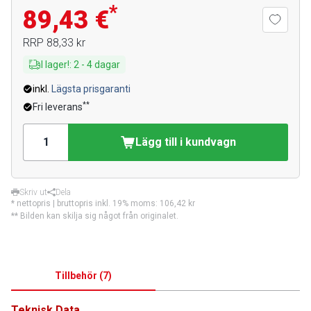
*
89,43 €
RRP
88,33 kr
I lager!
:
2
-
4
dagar
inkl.
Lägsta prisgaranti
**
Fri leverans
Lägg till i kundvagn
Skriv ut
Dela
* nettopris | bruttopris inkl. 19% moms:
106,42 kr
** Bilden kan skilja sig något från originalet.
Tillbehör
(
7
)
Teknisk Data