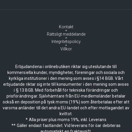
Kontakt
Rättsligt meddelande
Integritetspolicy
Villkor
Erbjudandena i onlinebutiken riktar sig uteslutande till
kommersiella kunder, myndigheter, föreningar och sociala och
kyrkliga institutioner i den mening som avses i §14 BGB. Vårt
erbjudande riktar sig inte till konsumenter i den mening som avses
i § 13 BGB. Med förbehåll för tekniska förändringar och
prisförändringar. Självhämtare från EU-medlemsländer betalar
också en deposition på tysk moms (19%) som återbetalas efter att
varorna anländer till det andra EU-landet och efter mottagandet av
kvittot.
* Alla priser plus moms 19%, inkl. Leverans
** Gäller endast fastlandet. Vid leverans för öar debiteras
automatiskt en fraktavgift.