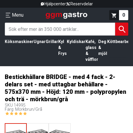
Hjälpcenter
Reservdelar
Menu
0
Köksmaskiner
Ugnar
Grillar
Kyl
Kyldiskar
Kafé,
Deg
Köttbearbetn
&
glass
&
Frys
&
mjöl
våfflor
Bestickhållare BRIDGE - med 4 fack - 2-
delars set - med uttagbar behållare -
575x370 mm - Höjd: 120 mm - polypropylen
och trä - mörkbrun/grå
SKU
14995
Färg: Mörkbrun/Grå