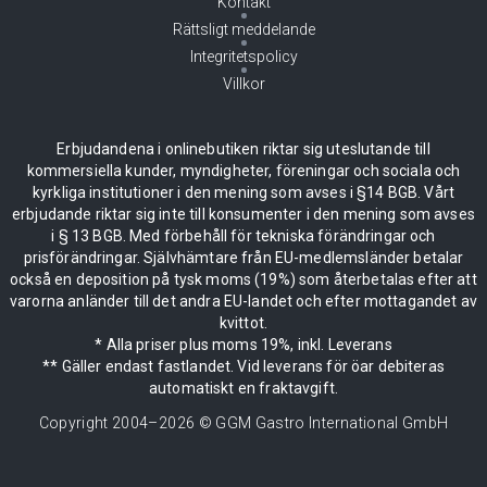
Kontakt
Rättsligt meddelande
Integritetspolicy
Villkor
Erbjudandena i onlinebutiken riktar sig uteslutande till
kommersiella kunder, myndigheter, föreningar och sociala och
kyrkliga institutioner i den mening som avses i §14 BGB. Vårt
erbjudande riktar sig inte till konsumenter i den mening som avses
i § 13 BGB. Med förbehåll för tekniska förändringar och
prisförändringar. Självhämtare från EU-medlemsländer betalar
också en deposition på tysk moms (19%) som återbetalas efter att
varorna anländer till det andra EU-landet och efter mottagandet av
kvittot.
* Alla priser plus moms 19%, inkl. Leverans
** Gäller endast fastlandet. Vid leverans för öar debiteras
automatiskt en fraktavgift.
Copyright 2004–
2026
© GGM Gastro International GmbH