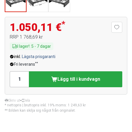
*
1.050,11 €
RRP
1 768,69 kr
I lager!
:
5
-
7
dagar
inkl.
Lägsta prisgaranti
**
Fri leverans
Lägg till i kundvagn
Skriv ut
Dela
* nettopris | bruttopris inkl. 19% moms:
1 249,63 kr
** Bilden kan skilja sig något från originalet.