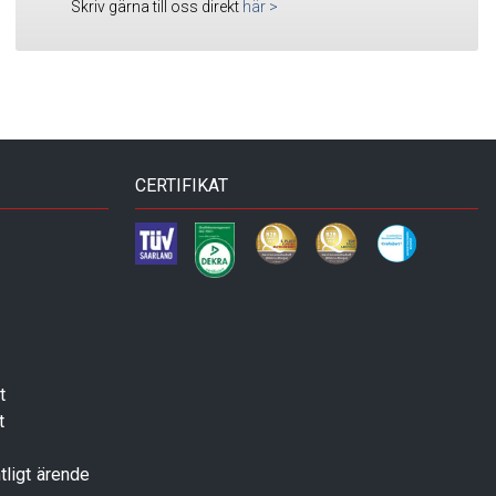
Skriv gärna till oss direkt
här
>
CERTIFIKAT
t
t
tligt ärende