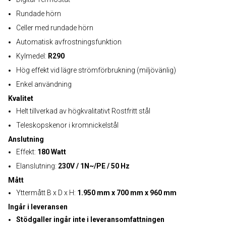
Rundade hörn
Celler med rundade hörn
Automatisk avfrostningsfunktion
Kylmedel:
R290
Hög effekt vid lägre strömförbrukning (miljövänlig)
Enkel användning
Kvalitet
Helt tillverkad av högkvalitativt Rostfritt stål
Teleskopskenor i kromnickelstål
Anslutning
Effekt:
180 Watt
Elanslutning:
230V / 1N~/PE / 50 Hz
Mått
Yttermått B x D x H:
1.950 mm x 700 mm x 960 mm
Ingår i leveransen
Stödgaller ingår inte i leveransomfattningen