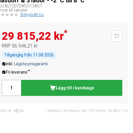
lasdörr & 3 lådor - -2 °C till 8 °C
KU
BLF207D#SG13#GT
hoar till vänster
Betygsätt nu
*
29 815,22 kr
RRP
56 546,21 kr
Tillgänglig från
11.08.2026
inkl.
Lägsta prisgaranti
**
Fri leverans
Lägg till i kundvagn
Skriv ut
Dela
* nettopris | bruttopris inkl. 19% moms:
35 480,11 kr