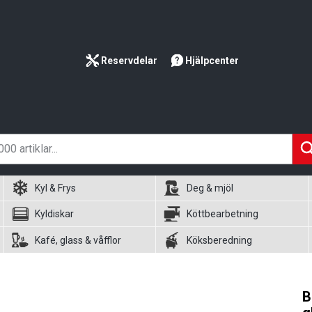
Reservdelar
Hjälpcenter
Kyl & Frys
Deg & mjöl
Kyldiskar
Köttbearbetning
Kafé, glass & våfflor
Köksberedning
B