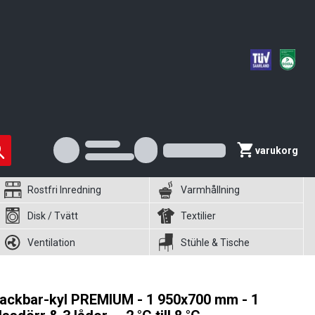
varukorg
Rostfri Inredning
Varmhållning
Disk / Tvätt
Textilier
Ventilation
Stühle & Tische
ackbar-kyl PREMIUM - 1 950x700 mm - 1