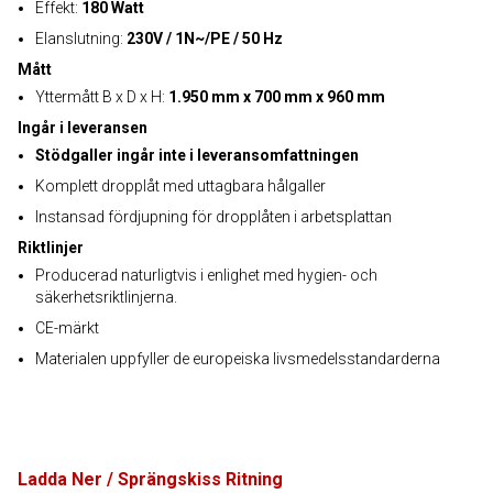
Effekt:
180 Watt
Elanslutning:
230V / 1N~/PE / 50 Hz
Mått
Yttermått B x D x H:
1.950 mm x 700 mm x 960 mm
Ingår i leveransen
Stödgaller ingår inte i leveransomfattningen
Komplett dropplåt med uttagbara hålgaller
Instansad fördjupning för dropplåten i arbetsplattan
Riktlinjer
Producerad naturligtvis i enlighet med hygien- och
säkerhetsriktlinjerna.
CE-märkt
Materialen uppfyller de europeiska livsmedelsstandarderna
Ladda Ner / Sprängskiss Ritning