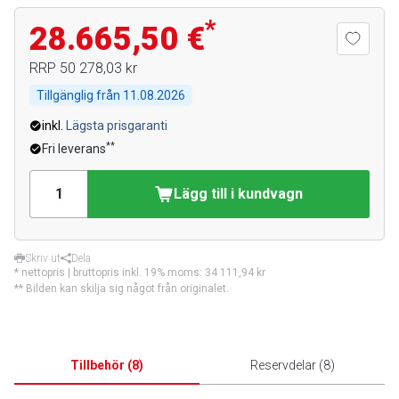
*
28.665,50 €
RRP
50 278,03 kr
Tillgänglig från
11.08.2026
inkl.
Lägsta prisgaranti
**
Fri leverans
Lägg till i kundvagn
Skriv ut
Dela
* nettopris | bruttopris inkl. 19% moms:
34 111,94 kr
** Bilden kan skilja sig något från originalet.
Tillbehör
(
8
)
Reservdelar
(
8
)