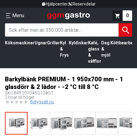
Hjälpcenter
Reservdelar
Menu
0
Köksmaskiner
Ugnar
Grillar
Kyl
Kyldiskar
Kafé,
Deg
Köttbearbetn
&
glass
&
Frys
&
mjöl
våfflor
Barkylbänk PREMIUM - 1 950x700 mm - 1
glasdörr & 2 lådor - -2 °C till 8 °C
SKU
BRF207D#SG12#GT
2 hoar till höger
Betygsätt nu