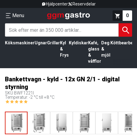
Hjälpcenter
Reservdelar
Menu
0
Köksmaskiner
Ugnar
Grillar
Kyl
Kyldiskar
Kafé,
Deg
Köttbearbetn
&
glass
&
Frys
&
mjöl
våfflor
Bankettvagn - kyld - 12x GN 2/1 - digital
styrning
SKU
BWF1221I
Temperatur: -2 °C till +8 °C