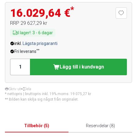
*
16.029,64 €
RRP
29 627,29 kr
I lager!
:
3
-
6
dagar
inkl.
Lägsta prisgaranti
**
Fri leverans
Lägg till i kundvagn
Skriv ut
Dela
* nettopris | bruttopris inkl. 19% moms:
19 075,27 kr
** Bilden kan skilja sig något från originalet.
Tillbehör
(
5
)
Reservdelar
(
8
)