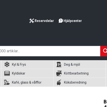
Reservdelar
Hjälpcenter
Kyl & Frys
Deg & mjöl
Kyldiskar
Köttbearbetning
Kafé, glass & våfflor
Köksberedning
B