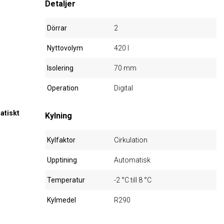
Detaljer
Dörrar
2
Nyttovolym
420 l
Isolering
70 mm
Operation
Digital
atiskt
Kylning
Kylfaktor
Cirkulation
Upptining
Automatisk
Temperatur
-2 °C till 8 °C
Kylmedel
R290