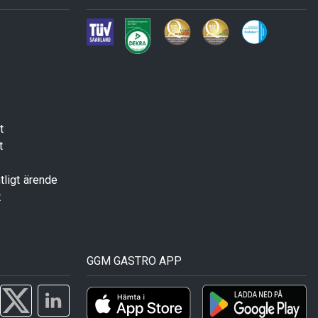
t
t
tligt ärende
t
GGM GASTRO APP