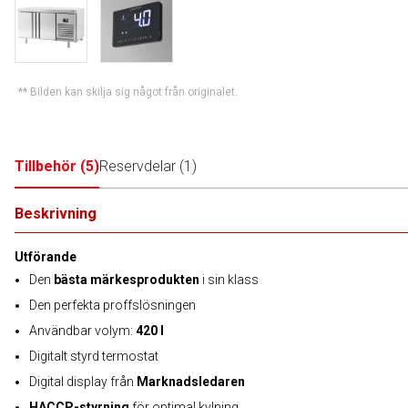
** Bilden kan skilja sig något från originalet.
Tillbehör
(
5
)
Reservdelar
(
1
)
Beskrivning
Utförande
Den
bästa märkesprodukten
i sin klass
Den perfekta proffslösningen
Användbar volym:
420 l
Digitalt styrd termostat
Digital display från
Marknadsledaren
HACCP-styrning
för optimal kylning