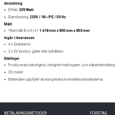
Anslutning
Effekt:
209 Watt
Elanslutning:
230V / 1N~/PE / 50 Hz
Mått
Yttermått B x D x H:
1.618 mm x 800 mm x 850 mm
Ingår i leveransen
4 x Glidskenor
2 x SV brickor, galler eller behållare
Riktlinjer
Producerad naturligtvis i enlighet med hygien- och säkerhetsriktlinj
CE-märkt
Materialen uppfyller de europeiska livsmedelsstandarderna
BETALNINGSMETODER
FÖRETAG