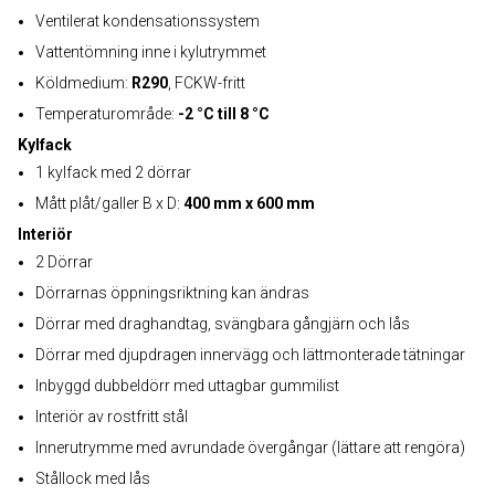
Ventilerat kondensationssystem
Vattentömning inne i kylutrymmet
Köldmedium:
R290
, FCKW-fritt
Temperaturområde:
-2 °C till 8 °C
Kylfack
1 kylfack med 2 dörrar
Mått plåt/galler B x D:
400 mm x 600 mm
Interiör
2 Dörrar
Dörrarnas öppningsriktning kan ändras
Dörrar med draghandtag, svängbara gångjärn och lås
Dörrar med djupdragen innervägg och lättmonterade tätningar
Inbyggd dubbeldörr med uttagbar gummilist
Interiör av rostfritt stål
Innerutrymme med avrundade övergångar (lättare att rengöra)
Stållock med lås