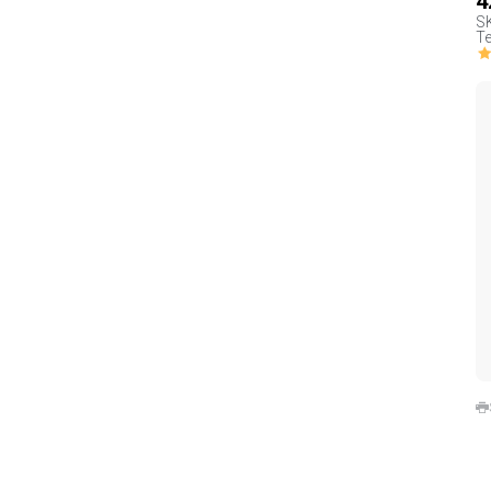
4
S
Te