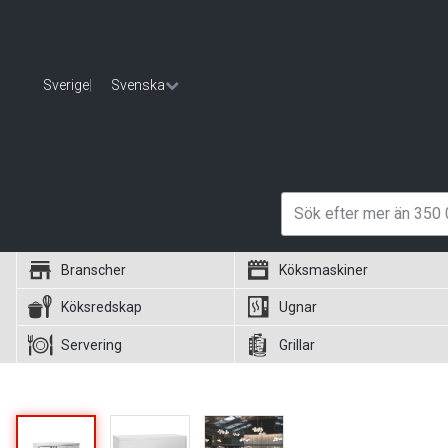
Sverige
|
Svenska
Branscher
Köksmaskiner
Köksredskap
Ugnar
Servering
Grillar