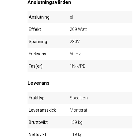
Anslutningsvärden
Anslutning
el
Effekt
209 Watt
Spänning
230V
Frekvens
50 Hz
Fas(er)
1N~/PE
Leverans
Frakttyp
Spedition
Leveransskick
Monterat
Bruttovikt
139 kg
Nettovikt
118 kg