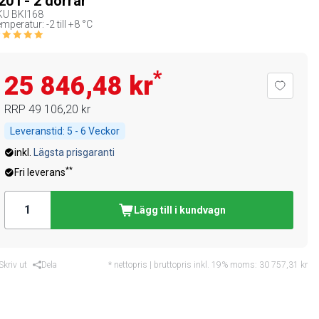
20 l - 2 dörrar
KU
BKI168
mperatur: -2 till +8 °C
*
25 846,48 kr
RRP
49 106,20 kr
Leveranstid:
5 - 6 Veckor
inkl.
Lägsta prisgaranti
**
Fri leverans
Lägg till i kundvagn
Skriv ut
Dela
* nettopris | bruttopris inkl. 19% moms:
30 757,31 kr