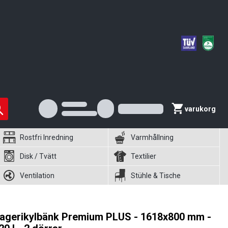
varukorg
Rostfri Inredning
Varmhållning
Disk / Tvätt
Textilier
Ventilation
Stühle & Tische
agerikylbänk Premium PLUS - 1618x800 mm -