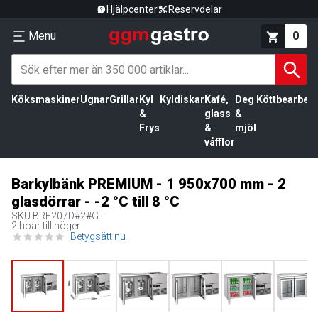
Hjälpcenter
Reservdelar
Menu
0
Köksmaskiner
Ugnar
Grillar
Kyl
Kyldiskar
Kafé,
Deg
Köttbearbetn
&
glass
&
Frys
&
mjöl
våfflor
Barkylbänk PREMIUM - 1 950x700 mm - 2
glasdörrar - -2 °C till 8 °C
SKU
BRF207D#2#GT
2 hoar till höger
Betygsätt nu