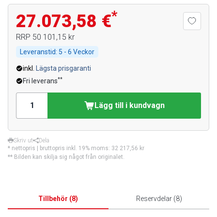
*
27.073,58 €
RRP
50 101,15 kr
Leveranstid:
5 - 6 Veckor
inkl.
Lägsta prisgaranti
**
Fri leverans
Lägg till i kundvagn
Skriv ut
Dela
* nettopris | bruttopris inkl. 19% moms:
32 217,56 kr
** Bilden kan skilja sig något från originalet.
Tillbehör
(
8
)
Reservdelar
(
8
)