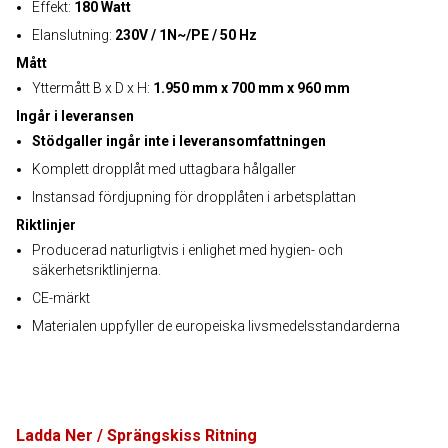
Effekt:
180 Watt
Elanslutning:
230V / 1N~/PE / 50 Hz
Mått
Yttermått B x D x H:
1.950 mm x 700 mm x 960 mm
Ingår i leveransen
Stödgaller ingår inte i leveransomfattningen
Komplett dropplåt med uttagbara hålgaller
Instansad fördjupning för dropplåten i arbetsplattan
Riktlinjer
Producerad naturligtvis i enlighet med hygien- och
säkerhetsriktlinjerna.
CE-märkt
Materialen uppfyller de europeiska livsmedelsstandarderna
Ladda Ner / Sprängskiss Ritning