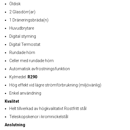
Öldisk
2 Glasdörr(ar)
1 Dräneringsbräda(n)
Huvudbrytare
Digital styrning
Digital Termostat
Rundade hörn
Celler med rundade hörn
Automatisk avfrostningsfunktion
Kylmedel:
R290
Hög effekt vid lägre strömförbrukning (miljövänlig)
Enkel användning
Kvalitet
Helt tillverkad av högkvalitativt Rostfritt stål
Teleskopskenor i kromnickelstål
Anslutning