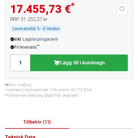
*
17.455,73 €
RRP
31 252,37 kr
Leveranstid:
5 - 6 Veckor
inkl.
Lägsta prisgaranti
**
Fri leverans
Lägg till i kundvagn
Skriv ut
Dela
* nettopris | bruttopris inkl. 19% moms:
20 772,32 kr
** Bilden kan skilja sig något från originalet.
Tillbehör
(
11
)
Teknisk Data