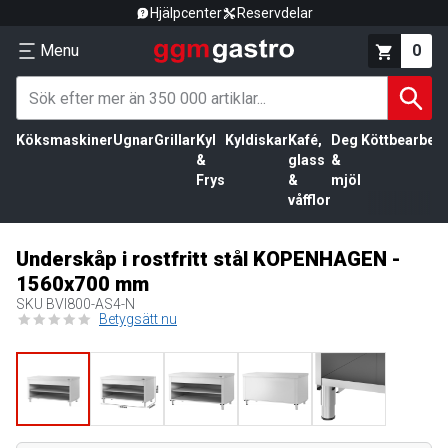
Hjälpcenter
Reservdelar
Menu
0
Köksmaskiner
Ugnar
Grillar
Kyl
Kyldiskar
Kafé,
Deg
Köttbearbetn
&
glass
&
Frys
&
mjöl
våfflor
Underskåp i rostfritt stål KOPENHAGEN -
1560x700 mm
SKU
BVI800-AS4-N
Betygsätt nu