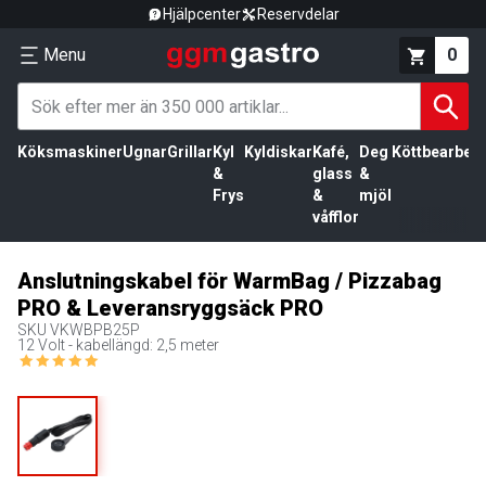
Hjälpcenter
Reservdelar
Menu
0
Köksmaskiner
Ugnar
Grillar
Kyl
Kyldiskar
Kafé,
Deg
Köttbearbetn
&
glass
&
Frys
&
mjöl
våfflor
Anslutningskabel för WarmBag / Pizzabag
PRO & Leveransryggsäck PRO
SKU
VKWBPB25P
12 Volt - kabellängd: 2,5 meter