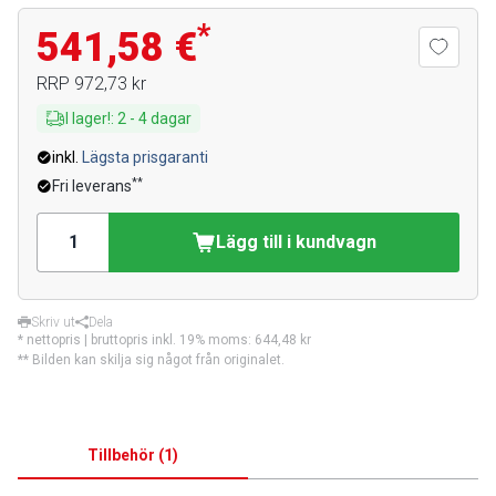
*
541,58 €
RRP
972,73 kr
I lager!
:
2
-
4
dagar
inkl.
Lägsta prisgaranti
**
Fri leverans
Lägg till i kundvagn
Skriv ut
Dela
* nettopris | bruttopris inkl. 19% moms:
644,48 kr
** Bilden kan skilja sig något från originalet.
Tillbehör
(
1
)