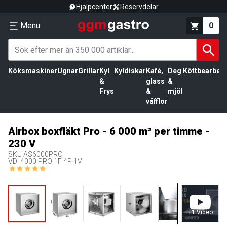
Hjälpcenter
Reservdelar
Menu
0
Köksmaskiner
Ugnar
Grillar
Kyl
Kyldiskar
Kafé,
Deg
Köttbearbetn
&
glass
&
Frys
&
mjöl
våfflor
Airbox boxfläkt Pro - 6 000 m³ per timme -
230 V
SKU
AS6000PRO
VDI 4000 PRO 1F 4P 1V
+
1
Video