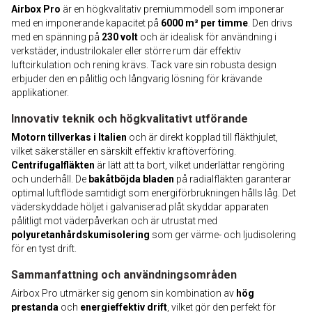
Airbox Pro
är en högkvalitativ premiummodell som imponerar
med en imponerande kapacitet på
6000 m³ per timme
. Den drivs
med en spänning på
230 volt
och är idealisk för användning i
verkstäder, industrilokaler eller större rum där effektiv
luftcirkulation och rening krävs. Tack vare sin robusta design
erbjuder den en pålitlig och långvarig lösning för krävande
applikationer.
Innovativ teknik och högkvalitativt utförande
Motorn tillverkas i Italien
och är direkt kopplad till fläkthjulet,
vilket säkerställer en särskilt effektiv kraftöverföring.
Centrifugalfläkten
är lätt att ta bort, vilket underlättar rengöring
och underhåll. De
bakåtböjda bladen
på radialfläkten garanterar
optimal luftflöde samtidigt som energiförbrukningen hålls låg. Det
väderskyddade höljet i galvaniserad plåt skyddar apparaten
pålitligt mot väderpåverkan och är utrustat med
polyuretanhårdskumisolering
som ger värme- och ljudisolering
för en tyst drift.
Sammanfattning och användningsområden
Airbox Pro utmärker sig genom sin kombination av
hög
prestanda
och
energieffektiv drift
, vilket gör den perfekt för