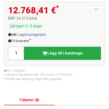
*
12.768,41 €
RRP
24 210,34 kr
I lager!
:
3
-
6
dagar
inkl.
Lägsta prisgaranti
**
Fri leverans
Lägg till i kundvagn
Skriv ut
Dela
* nettopris | bruttopris inkl. 19% moms:
15 194,41 kr
** Bilden kan skilja sig något från originalet.
Tillbehör
(
8
)