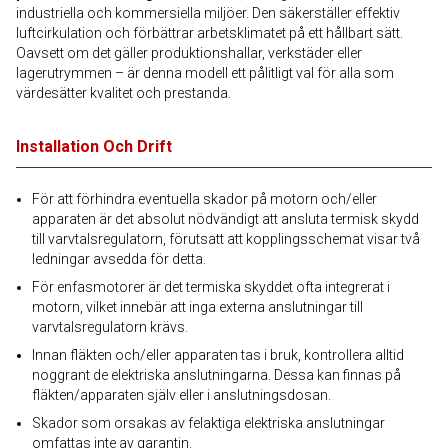
industriella och kommersiella miljöer. Den säkerställer effektiv
luftcirkulation och förbättrar arbetsklimatet på ett hållbart sätt.
Oavsett om det gäller produktionshallar, verkstäder eller
lagerutrymmen – är denna modell ett pålitligt val för alla som
värdesätter kvalitet och prestanda.
Installation Och Drift
För att förhindra eventuella skador på motorn och/eller
apparaten är det absolut nödvändigt att ansluta termisk skydd
till varvtalsregulatorn, förutsatt att kopplingsschemat visar två
ledningar avsedda för detta.
För enfasmotorer är det termiska skyddet ofta integrerat i
motorn, vilket innebär att inga externa anslutningar till
varvtalsregulatorn krävs.
Innan fläkten och/eller apparaten tas i bruk, kontrollera alltid
noggrant de elektriska anslutningarna. Dessa kan finnas på
fläkten/apparaten själv eller i anslutningsdosan.
Skador som orsakas av felaktiga elektriska anslutningar
omfattas inte av garantin.