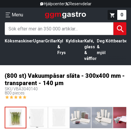
Hjälpcenter
Reservdelar
Menu
0
Köksmaskiner
Ugnar
Grillar
Kyl
Kyldiskar
Kafé,
Deg
Köttbearbetn
&
glass
&
Frys
&
mjöl
våfflor
(800 st) Vakuumpåsar släta - 300x400 mm -
transparent - 140 µm
SKU
VBA3040140
800 pieces