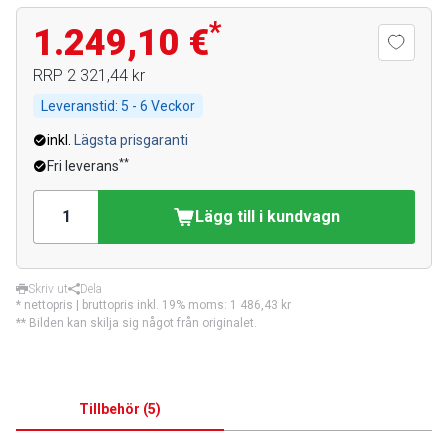
*
1.249,10 €
RRP
2 321,44 kr
Leveranstid:
5 - 6 Veckor
inkl.
Lägsta prisgaranti
**
Fri leverans
Lägg till i kundvagn
Skriv ut
Dela
* nettopris | bruttopris inkl. 19% moms:
1 486,43 kr
** Bilden kan skilja sig något från originalet.
Tillbehör
(
5
)