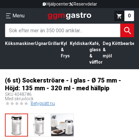
Hjälpcenter
Reservdelar
Menu
0
Köksmaskiner
Ugnar
Grillar
Kyl
Kyldiskar
Kafé,
Deg
Köttbearbetn
&
glass
&
Frys
&
mjöl
våfflor
(6 st) Sockerströare - i glas - Ø 75 mm -
Höjd: 135 mm - 320 ml - med hällpip
SKU
40487#6
Med skruvlock
Betygsätt nu