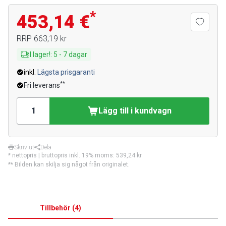
*
453,14 €
RRP
663,19 kr
I lager!
:
5
-
7
dagar
inkl.
Lägsta prisgaranti
**
Fri leverans
Lägg till i kundvagn
Skriv ut
Dela
* nettopris | bruttopris inkl. 19% moms:
539,24 kr
** Bilden kan skilja sig något från originalet.
Tillbehör
(
4
)