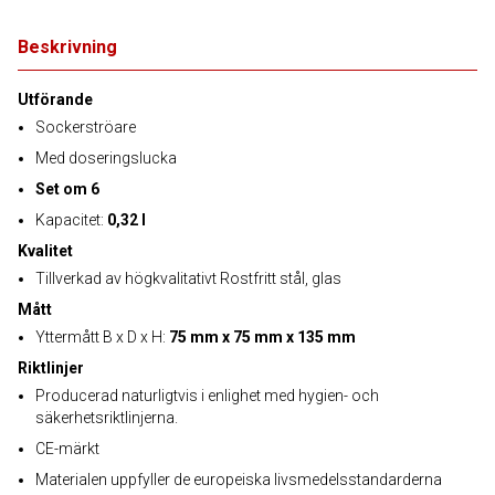
Beskrivning
Utförande
Sockerströare
Med doseringslucka
Set om 6
Kapacitet:
0,32 l
Kvalitet
Tillverkad av högkvalitativt Rostfritt stål, glas
Mått
Yttermått B x D x H:
75 mm x 75 mm x 135 mm
Riktlinjer
Producerad naturligtvis i enlighet med hygien- och
säkerhetsriktlinjerna.
CE-märkt
Materialen uppfyller de europeiska livsmedelsstandarderna