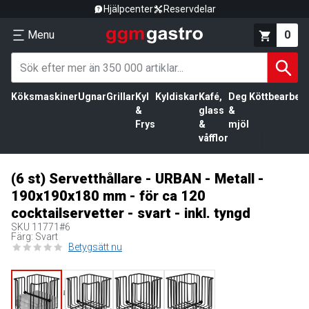
Hjälpcenter
Reservdelar
Menu
0
Köksmaskiner
Ugnar
Grillar
Kyl
Kyldiskar
Kafé,
Deg
Köttbearbetn
&
glass
&
Frys
&
mjöl
våfflor
(6 st) Servetthållare - URBAN - Metall -
190x190x180 mm - för ca 120
cocktailservetter - svart - inkl. tyngd
SKU
11771#6
Färg: Svart
Betygsätt nu