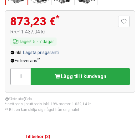
*
873,23 €
RRP
1 437,04 kr
I lager!
:
5
-
7
dagar
inkl.
Lägsta prisgaranti
**
Fri leverans
Lägg till i kundvagn
Skriv ut
Dela
* nettopris | bruttopris inkl. 19% moms:
1 039,14 kr
** Bilden kan skilja sig något från originalet.
Tillbehör
(
3
)