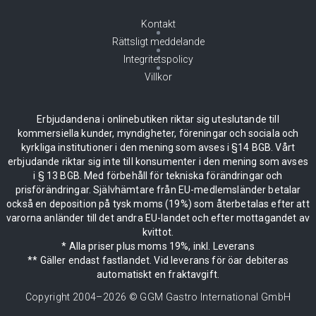
Kontakt
Rättsligt meddelande
Integritetspolicy
Villkor
Erbjudandena i onlinebutiken riktar sig uteslutande till
kommersiella kunder, myndigheter, föreningar och sociala och
kyrkliga institutioner i den mening som avses i §14 BGB. Vårt
erbjudande riktar sig inte till konsumenter i den mening som avses
i § 13 BGB. Med förbehåll för tekniska förändringar och
prisförändringar. Självhämtare från EU-medlemsländer betalar
också en deposition på tysk moms (19%) som återbetalas efter att
varorna anländer till det andra EU-landet och efter mottagandet av
kvittot.
* Alla priser plus moms 19%, inkl. Leverans
** Gäller endast fastlandet. Vid leverans för öar debiteras
automatiskt en fraktavgift.
Copyright 2004–
2026
© GGM Gastro International GmbH