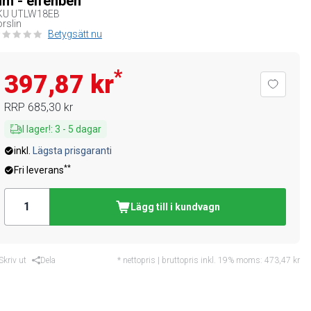
m - elfenben
KU
UTLW18EB
rslin
Betygsätt nu
*
397,87 kr
RRP
685,30 kr
I lager!
:
3
-
5
dagar
inkl.
Lägsta prisgaranti
**
Fri leverans
Lägg till i kundvagn
Skriv ut
Dela
* nettopris | bruttopris inkl. 19% moms:
473,47 kr