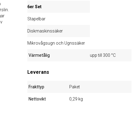
h
6er Set
slin.
gar
Stapelbar
av
Diskmaskinssäker
Mikrovågsugn och Ugnssäker
Värmetålig
upp till 300 °C
Leverans
Frakttyp
Paket
Nettovikt
0,29 kg