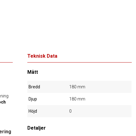
Teknisk Data
Mått
Bredd
180 mm
dning
Djup
180 mm
och
Höjd
0
Detaljer
ering