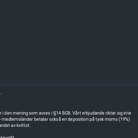
r
er i den mening som avses i §14 BGB. Vårt erbjudande riktar sig inte
 EU-medlemsländer betalar också en deposition på tysk moms (19%)
ndet av kvittot.
tavgift.