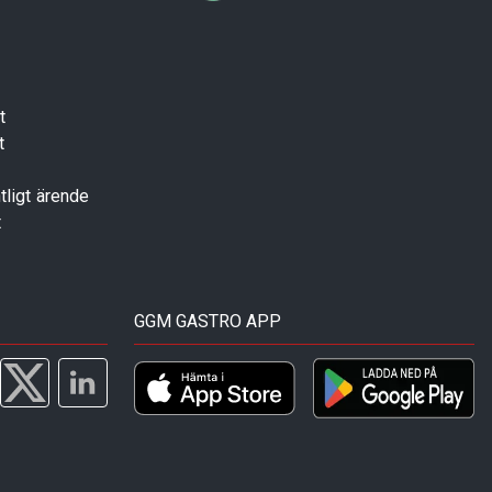
t
t
tligt ärende
t
GGM GASTRO APP