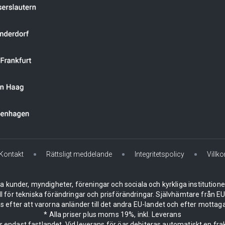
Kontakt
Rättsligt meddelande
Integritetspolicy
Villko
la kunder, myndigheter, föreningar och sociala och kyrkliga institution
ll för tekniska förändringar och prisförändringar. Självhämtare från
 efter att varorna anländer till det andra EU-landet och efter mottaga
* Alla priser plus moms 19%, inkl. Leverans
er endast fastlandet. Vid leverans för öar debiteras automatiskt en frak