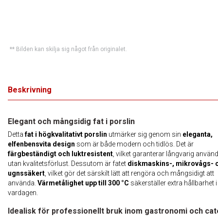
** Bilden kan skilja sig något från originalet.
Beskrivning
Elegant och mångsidig fat i porslin
Detta
fat i högkvalitativt porslin
utmärker sig genom sin
eleganta,
elfenbensvita design
som är både modern och tidlös. Det är
färgbeständigt och luktresistent
, vilket garanterar långvarig använ
utan kvalitetsförlust. Dessutom är fatet
diskmaskins-, mikrovågs- 
ugnssäkert
, vilket gör det särskilt lätt att rengöra och mångsidigt att
använda.
Värmetålighet upp till 300 °C
säkerställer extra hållbarhet i
vardagen.
Idealisk för professionellt bruk inom gastronomi och cat