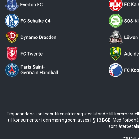
Erbjudandena i onlinebutiken riktar sig uteslutande till kommersiel
till konsumenter i den mening som avses i § 13 BGB. Med förbehå
som återbetalas
** Gäll