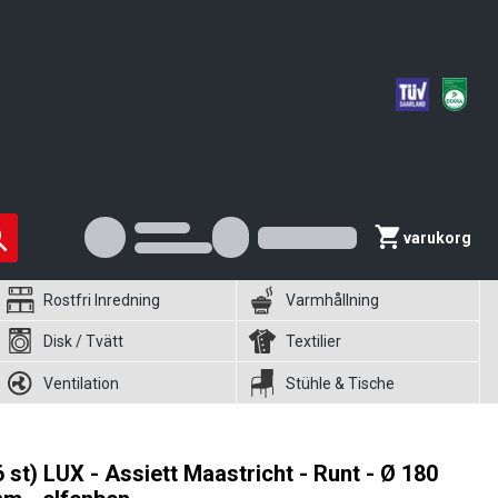
varukorg
Rostfri Inredning
Varmhållning
Disk / Tvätt
Textilier
Ventilation
Stühle & Tische
6 st) LUX - Assiett Maastricht - Runt - Ø 180