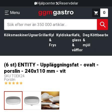
Hjälpcenter
Reservdelar
Menu
0
Köksmaskiner
Ugnar
Grillar
Kyl
Kyldiskar
Kafé,
Deg
Köttbearbetn
&
glass
&
Frys
&
mjöl
våfflor
(6 st) ENTITY - Uppläggningsfat - ovalt -
porslin - 240x110 mm - vit
SKU
TOEK24
Porslin