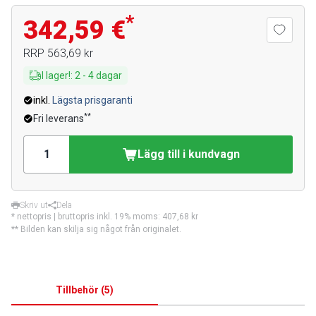
*
342,59 €
RRP
563,69 kr
I lager!
:
2
-
4
dagar
inkl.
Lägsta prisgaranti
**
Fri leverans
Lägg till i kundvagn
Skriv ut
Dela
* nettopris | bruttopris inkl. 19% moms:
407,68 kr
** Bilden kan skilja sig något från originalet.
Tillbehör
(
5
)