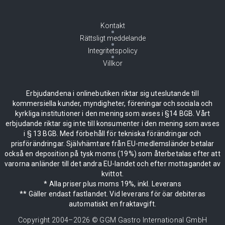
Kontakt
Rättsligt meddelande
Integritetspolicy
Villkor
Erbjudandena i onlinebutiken riktar sig uteslutande till
kommersiella kunder, myndigheter, föreningar och sociala och
kyrkliga institutioner i den mening som avses i §14 BGB. Vårt
erbjudande riktar sig inte till konsumenter i den mening som avses
i § 13 BGB. Med förbehåll för tekniska förändringar och
prisförändringar. Självhämtare från EU-medlemsländer betalar
också en deposition på tysk moms (19%) som återbetalas efter att
varorna anländer till det andra EU-landet och efter mottagandet av
kvittot.
* Alla priser plus moms 19%, inkl. Leverans
** Gäller endast fastlandet. Vid leverans för öar debiteras
automatiskt en fraktavgift.
Copyright 2004–
2026
© GGM Gastro International GmbH