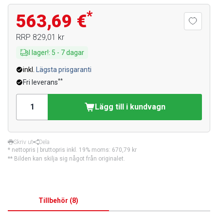
*
563,69 €
RRP
829,01 kr
I lager!
:
5
-
7
dagar
inkl.
Lägsta prisgaranti
**
Fri leverans
Lägg till i kundvagn
Skriv ut
Dela
* nettopris | bruttopris inkl. 19% moms:
670,79 kr
** Bilden kan skilja sig något från originalet.
Tillbehör
(
8
)