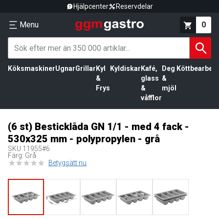
Hjälpcenter
Reservdelar
Menu
0
Köksmaskiner
Ugnar
Grillar
Kyl
Kyldiskar
Kafé,
Deg
Köttbearbetn
&
glass
&
Frys
&
mjöl
våfflor
(6 st) Besticklåda GN 1/1 - med 4 fack -
530x325 mm - polypropylen - grå
SKU
11955#6
Färg: Grå
Betygsätt nu