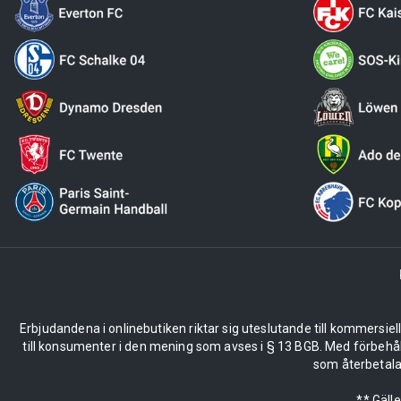
Erbjudandena i onlinebutiken riktar sig uteslutande till kommersiel
till konsumenter i den mening som avses i § 13 BGB. Med förbehå
som återbetalas
** Gäll