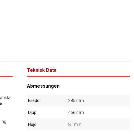
Teknisk Data
Abmessungen
 känsla
Bredd
385 mm
e
Djup
466 mm
ning
Höjd
81 mm