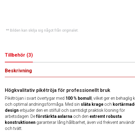
** Bilden kan skilja sig något från originalet.
Tillbehör
(
3
)
Beskrivning
Högkvalitativ pikétröja för professionellt bruk
Pikétröjan i svart övertygar med
100 % bomull
, vilket ger en behaglig
och optimal andningsförmåga. Med sin
släta krage
och
kortärmad
design
erbjuder den en stilfull och samtidigt praktisk lösning för
arbetsdagen. De
förstärkta axlarna
och den
extremt robusta
konstruktionen
garanterar lång hållbarhet, även vid frekvent använd
och tvätt.