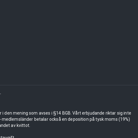
r
er i den mening som avses i §14 BGB. Vårt erbjudande riktar sig inte
 EU-medlemsländer betalar också en deposition på tysk moms (19%)
ndet av kvittot.
tavgift.