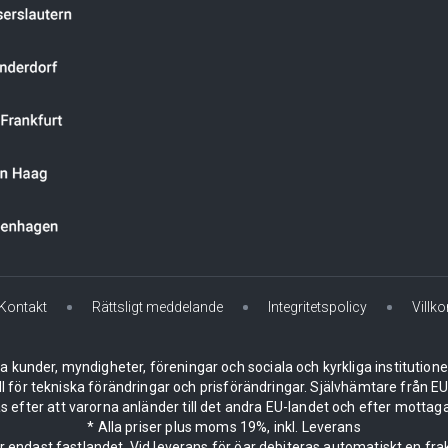
Kontakt
Rättsligt meddelande
Integritetspolicy
Villko
la kunder, myndigheter, föreningar och sociala och kyrkliga institution
ll för tekniska förändringar och prisförändringar. Självhämtare från
 efter att varorna anländer till det andra EU-landet och efter mottaga
* Alla priser plus moms 19%, inkl. Leverans
er endast fastlandet. Vid leverans för öar debiteras automatiskt en frak