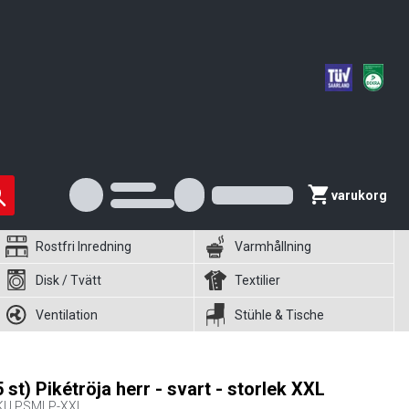
varukorg
Rostfri Inredning
Varmhållning
Disk / Tvätt
Textilier
Ventilation
Stühle & Tische
5 st) Pikétröja herr - svart - storlek XXL
KU
PSMLP-XXL