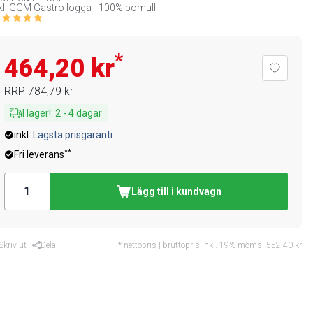
kl. GGM Gastro logga - 100% bomull
*
464,20 kr
RRP
784,79 kr
I lager!
:
2
-
4
dagar
inkl.
Lägsta prisgaranti
**
Fri leverans
Lägg till i kundvagn
Skriv ut
Dela
* nettopris | bruttopris inkl. 19% moms:
552,40 kr