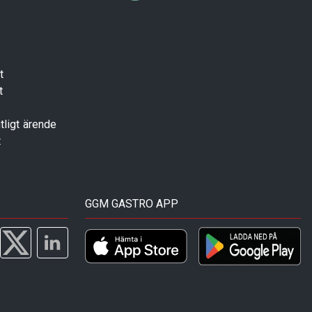
t
t
tligt ärende
t
GGM GASTRO APP