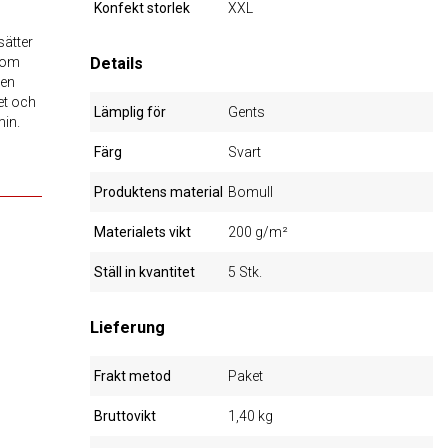
Konfekt storlek
XXL
sätter
inom
Details
nen
et och
Lämplig för
Gents
min.
Färg
Svart
Produktens material
Bomull
Materialets vikt
200 g/m²
Ställ in kvantitet
5 Stk.
Lieferung
Frakt metod
Paket
Bruttovikt
1,40 kg