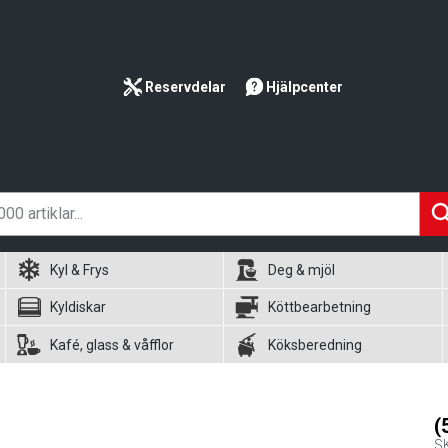
Reservdelar
Hjälpcenter
Kyl & Frys
Deg & mjöl
Kyldiskar
Köttbearbetning
Kafé, glass & våfflor
Köksberedning
(
S