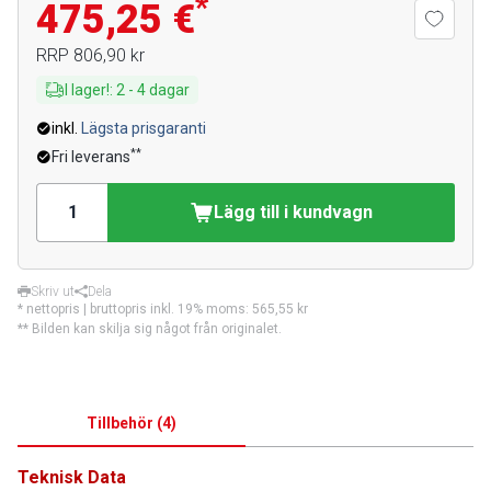
*
475,25 €
RRP
806,90 kr
I lager!
:
2
-
4
dagar
inkl.
Lägsta prisgaranti
**
Fri leverans
Lägg till i kundvagn
Skriv ut
Dela
* nettopris | bruttopris inkl. 19% moms:
565,55 kr
** Bilden kan skilja sig något från originalet.
Tillbehör
(
4
)
Teknisk Data