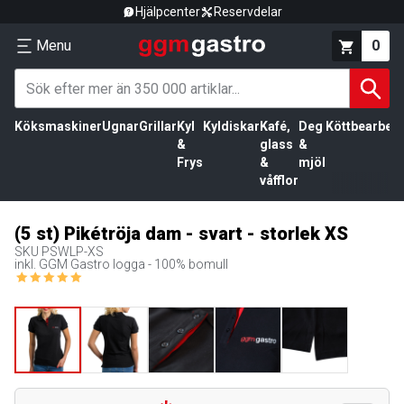
Hjälpcenter
Reservdelar
Menu
0
Köksmaskiner
Ugnar
Grillar
Kyl
Kyldiskar
Kafé,
Deg
Köttbearbetn
&
glass
&
Frys
&
mjöl
våfflor
(5 st) Pikétröja dam - svart - storlek XS
SKU
PSWLP-XS
inkl. GGM Gastro logga - 100% bomull