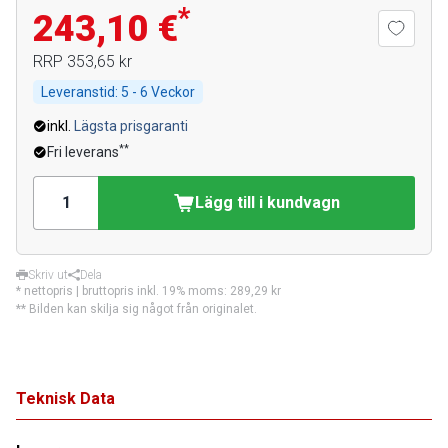
*
243,10 €
RRP
353,65 kr
Leveranstid:
5 - 6 Veckor
inkl.
Lägsta prisgaranti
**
Fri leverans
Lägg till i kundvagn
Skriv ut
Dela
* nettopris | bruttopris inkl. 19% moms:
289,29 kr
** Bilden kan skilja sig något från originalet.
Teknisk Data