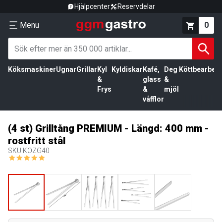
Hjälpcenter
Reservdelar
Menu
0
Köksmaskiner
Ugnar
Grillar
Kyl
Kyldiskar
Kafé,
Deg
Köttbearbetn
&
glass
&
Frys
&
mjöl
våfflor
(4 st) Grilltång PREMIUM - Längd: 400 mm -
rostfritt stål
SKU
KOZG40