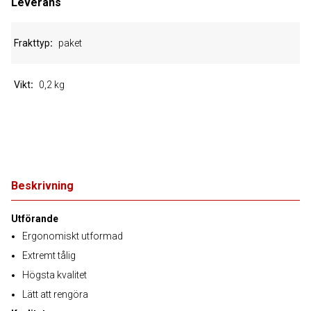
Leverans
Frakttyp
paket
Vikt
0,2 kg
Beskrivning
Utförande
Ergonomiskt utformad
Extremt tålig
Högsta kvalitet
Lätt att rengöra