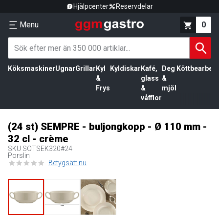
Hjälpcenter
Reservdelar
Menu
0
Köksmaskiner
Ugnar
Grillar
Kyl
Kyldiskar
Kafé,
Deg
Köttbearbetn
&
glass
&
Frys
&
mjöl
våfflor
(24 st) SEMPRE - buljongkopp - Ø 110 mm -
32 cl - crème
SKU
SOTSEK320#24
Porslin
Betygsätt nu