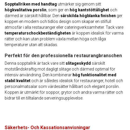
Sopptallriken med handtag
utmärker sig genom sitt
högkvalitativa porslin
, som ger en
hög kantstöttålighet
och
därmed är särskilt hållbar. Den
särskilda högblanka finishen
ger
koppen en modern och tidlös design som skapar en stilfull
atmosfär i alla restauranger eller cateringverksamheter. Tack vare
temperaturschockbeständigheten
är koppen idealisk för varma
rätter och kan utan problem växla mellan höga och låga
temperaturer utan att skadas.
Perfekt för den professionella restaurangbranschen
Denna sopptallrik är tack vare sitt
slitageskydd
särskilt
motståndskraftig mot dagligt slitage och därmed optimal för
intensiv användning. Den kombinerar
hög funktionalitet med
stabil kvalitet
och är således idealisk för restauranger, hotell och
personalmatsalar som värdesätter hållbart och elegant porslin.
Koppen är utmärkt för soppor, grytor och andra varma rätter och
bidrar till en tilltalande serveringsupplevelse.
Säkerhets- Och Kassationsanvisningar