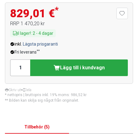
*
829,01 €
RRP
1 470,20 kr
I lager!
:
2
-
4
dagar
inkl.
Lägsta prisgaranti
**
Fri leverans
Lägg till i kundvagn
Skriv ut
Dela
* nettopris | bruttopris inkl. 19% moms:
986,52 kr
** Bilden kan skilja sig något från originalet.
Tillbehör
(
5
)