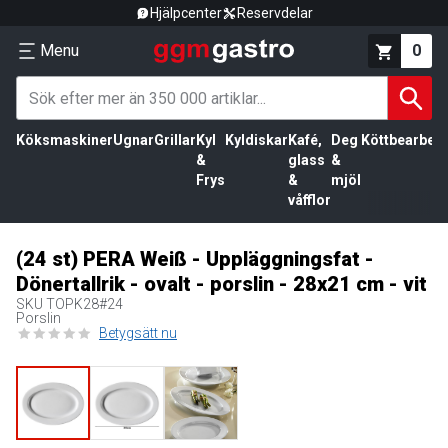
Hjälpcenter
Reservdelar
Menu
0
Köksmaskiner
Ugnar
Grillar
Kyl
Kyldiskar
Kafé,
Deg
Köttbearbetn
&
glass
&
Frys
&
mjöl
våfflor
(24 st) PERA Weiß - Uppläggningsfat -
Dönertallrik - ovalt - porslin - 28x21 cm - vit
SKU
TOPK28#24
Porslin
Betygsätt nu