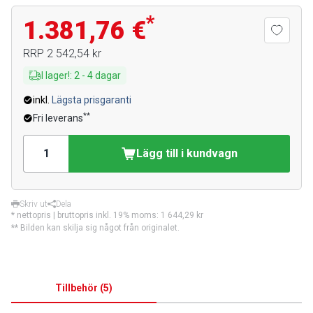
*
1.381,76 €
RRP
2 542,54 kr
I lager!
:
2
-
4
dagar
inkl.
Lägsta prisgaranti
**
Fri leverans
Lägg till i kundvagn
Skriv ut
Dela
* nettopris | bruttopris inkl. 19% moms:
1 644,29 kr
** Bilden kan skilja sig något från originalet.
Tillbehör
(
5
)