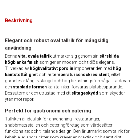
Beskrivning
Elegant och robust oval tallrik för mångsidig
användning
Denna
vita, ovala tallrik
utmärker sig genom sin
särskilda
högblanka finish
som ger en modern och tidlös elegans.
Tillverkad av
högkvalitativt porslin
imponerar den med
hög
kantstöttålighet
och är
temperaturschockresistent
, vilket
garanterar lång livslängd och hög belastningsförmåga. Tack vare
den
staplade formen
kan tallriken förvaras platsbesparande.
Dessutom är den utrustad med ett
slitageskydd
som skyddar
ytan mot repor.
Perfekt för gastronomi och catering
Tallriken är idealisk för användning i restauranger,
snabbmatsställen och cateringföretag som värdesätter
funktionalitet och tilltalande design. Den är utmärkt som tallrik för
kebab eller andra rätter som kräver en praktisk och samtidigt