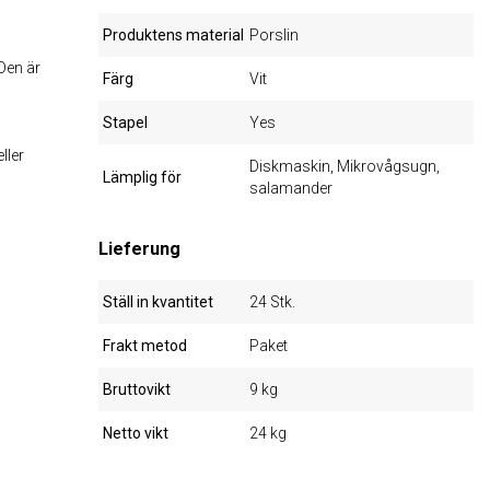
Produktens material
Porslin
 Den är
Färg
Vit
Stapel
Yes
ller
Diskmaskin, Mikrovågsugn,
Lämplig för
salamander
Lieferung
Ställ in kvantitet
24 Stk.
Frakt metod
Paket
Bruttovikt
9 kg
Netto vikt
24 kg