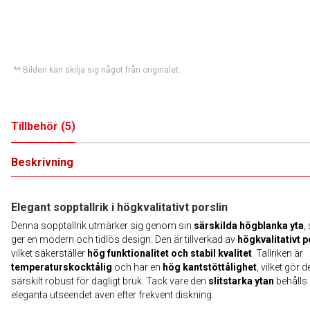
** Bilden kan skilja sig något från originalet.
Tillbehör
(
5
)
Beskrivning
Elegant sopptallrik i högkvalitativt porslin
Denna sopptallrik utmärker sig genom sin
särskilda högblanka yta
,
ger en modern och tidlös design. Den är tillverkad av
högkvalitativt p
vilket säkerställer
hög funktionalitet och stabil kvalitet
. Tallriken är
temperaturskocktålig
och har en
hög kantstöttålighet
, vilket gör d
särskilt robust för dagligt bruk. Tack vare den
slitstarka ytan
behålls 
eleganta utseendet även efter frekvent diskning.