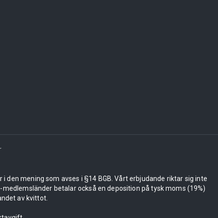
r
er i den mening som avses i §14 BGB. Vårt erbjudande riktar sig inte
 EU-medlemsländer betalar också en deposition på tysk moms (19%)
ndet av kvittot.
tavgift.