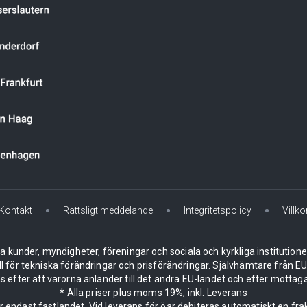
Kontakt
Rättsligt meddelande
Integritetspolicy
Villko
la kunder, myndigheter, föreningar och sociala och kyrkliga institution
ll för tekniska förändringar och prisförändringar. Självhämtare från
 efter att varorna anländer till det andra EU-landet och efter mottaga
* Alla priser plus moms 19%, inkl. Leverans
er endast fastlandet. Vid leverans för öar debiteras automatiskt en frak