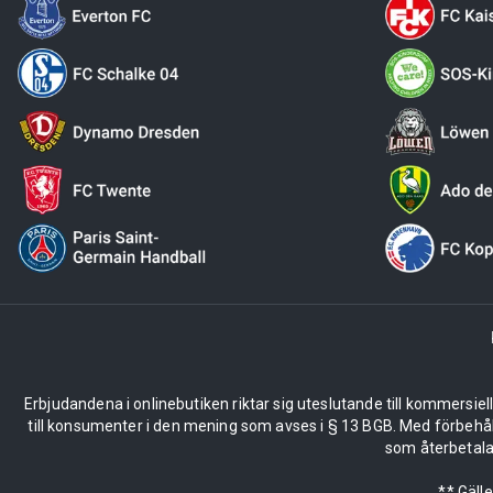
Erbjudandena i onlinebutiken riktar sig uteslutande till kommersiel
till konsumenter i den mening som avses i § 13 BGB. Med förbehå
som återbetalas
** Gäll