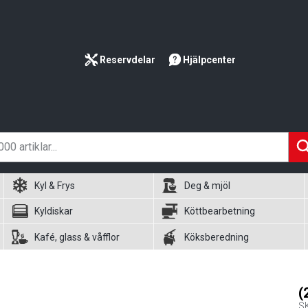
Reservdelar
Hjälpcenter
Kyl & Frys
Deg & mjöl
Kyldiskar
Köttbearbetning
Kafé, glass & våfflor
Köksberedning
(
S