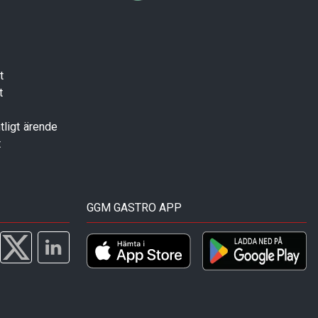
t
t
tligt ärende
t
GGM GASTRO APP