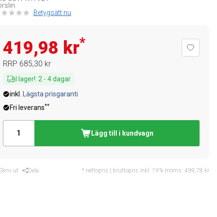
rslin
Betygsätt nu
*
419,98 kr
RRP
685,30 kr
I lager!
:
2
-
4
dagar
inkl.
Lägsta prisgaranti
**
Fri leverans
Lägg till i kundvagn
Skriv ut
Dela
* nettopris | bruttopris inkl. 19% moms:
499,78 kr