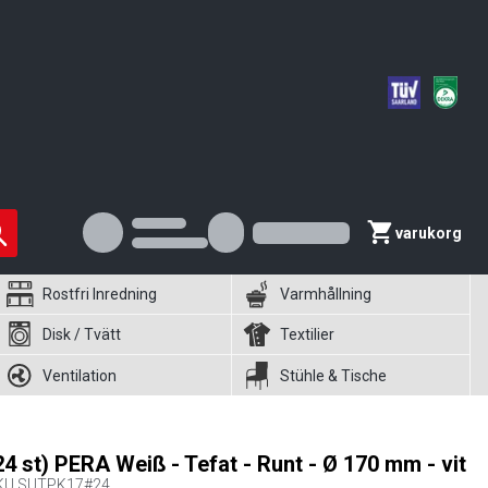
varukorg
Rostfri Inredning
Varmhållning
Disk / Tvätt
Textilier
Ventilation
Stühle & Tische
24 st) PERA Weiß - Tefat - Runt - Ø 170 mm - vit
KU
SUTPK17#24