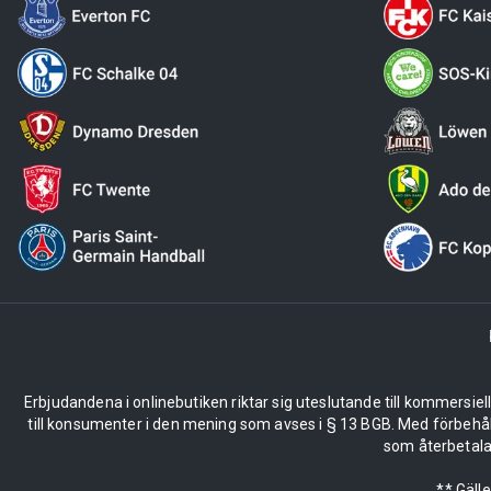
Erbjudandena i onlinebutiken riktar sig uteslutande till kommersiel
till konsumenter i den mening som avses i § 13 BGB. Med förbehå
som återbetalas
** Gäll