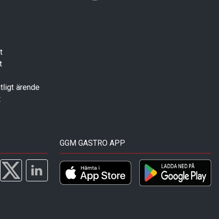
t
t
tligt ärende
t
GGM GASTRO APP