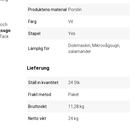
Produktens material
Porslin
Färg
Vit
 och
gsugn
Stapel
Yes
 Tack
Diskmaskin, Mikrovågsugn,
Lämplig för
salamander
Lieferung
Ställ in kvantitet
24 Stk.
Frakt metod
Paket
Bruttovikt
11,28 kg
Netto vikt
24 kg