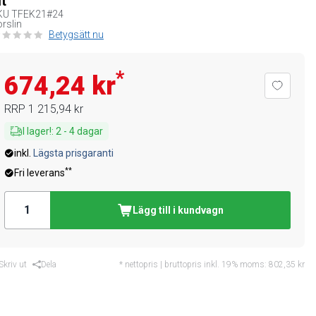
it
KU
TFEK21#24
rslin
Betygsätt nu
*
674,24 kr
RRP
1 215,94 kr
I lager!
:
2
-
4
dagar
inkl.
Lägsta prisgaranti
**
Fri leverans
Lägg till i kundvagn
Skriv ut
Dela
* nettopris | bruttopris inkl. 19% moms:
802,35 kr