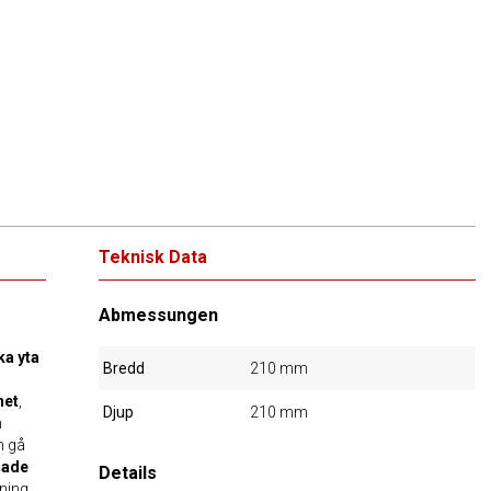
Teknisk Data
Abmessungen
ka yta
Bredd
210 mm
het
,
Djup
210 mm
n
n gå
lade
Details
ning.