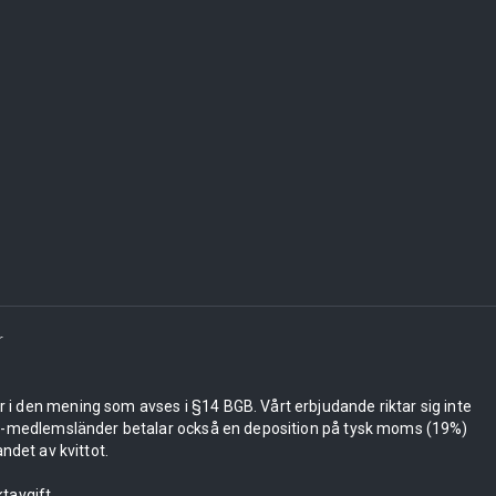
r
er i den mening som avses i §14 BGB. Vårt erbjudande riktar sig inte
 EU-medlemsländer betalar också en deposition på tysk moms (19%)
ndet av kvittot.
tavgift.