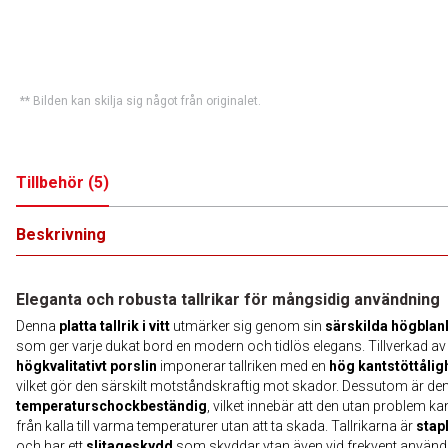
** Bilden kan skilja sig något från originalet.
Tillbehör
(
5
)
Beskrivning
Eleganta och robusta tallrikar för mångsidig användning
Denna
platta tallrik i vitt
utmärker sig genom sin
särskilda högblan
som ger varje dukat bord en modern och tidlös elegans. Tillverkad av
högkvalitativt porslin
imponerar tallriken med en
hög kantstöttålig
vilket gör den särskilt motståndskraftig mot skador. Dessutom är de
temperaturschockbeständig
, vilket innebär att den utan problem ka
från kalla till varma temperaturer utan att ta skada. Tallrikarna är
stap
och har ett
slitageskydd
som skyddar ytan även vid frekvent använd