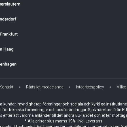
Kontakt
Rättsligt meddelande
Integritetspolicy
Villko
la kunder, myndigheter, föreningar och sociala och kyrkliga institution
ll för tekniska förändringar och prisförändringar. Självhämtare från
 efter att varorna anländer till det andra EU-landet och efter mottaga
* Alla priser plus moms 19%, inkl. Leverans
er endast fastlandet. Vid leverans för öar debiteras automatiskt en frak