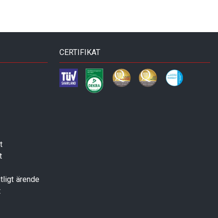
CERTIFIKAT
t
t
tligt ärende
t