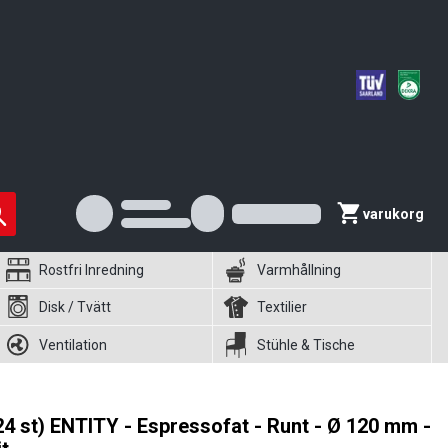
varukorg
Rostfri Inredning
Varmhållning
Disk / Tvätt
Textilier
Ventilation
Stühle & Tische
24 st) ENTITY - Espressofat - Runt - Ø 120 mm -