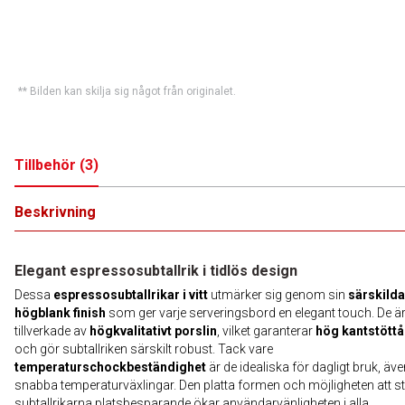
** Bilden kan skilja sig något från originalet.
Tillbehör
(
3
)
Beskrivning
Elegant espressosubtallrik i tidlös design
Dessa
espressosubtallrikar i vitt
utmärker sig genom sin
särskilda
högblank finish
som ger varje serveringsbord en elegant touch. De ä
tillverkade av
högkvalitativt porslin
, vilket garanterar
hög kantstöttå
och gör subtallriken särskilt robust. Tack vare
temperaturschockbeständighet
är de idealiska för dagligt bruk, äve
snabba temperaturväxlingar. Den platta formen och möjligheten att s
subtallrikarna platsbesparande ökar användarvänligheten i alla