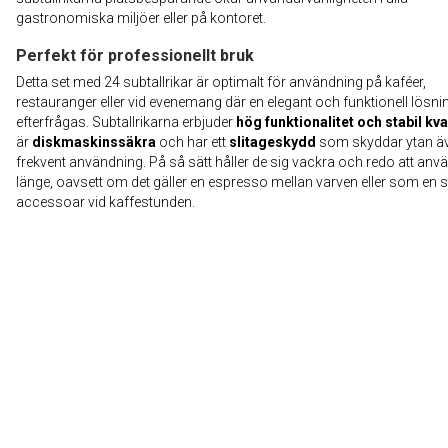
gastronomiska miljöer eller på kontoret.
Perfekt för professionellt bruk
Detta set med 24 subtallrikar är optimalt för användning på kaféer,
restauranger eller vid evenemang där en elegant och funktionell lösni
efterfrågas. Subtallrikarna erbjuder
hög funktionalitet och stabil kva
är
diskmaskinssäkra
och har ett
slitageskydd
som skyddar ytan äv
frekvent användning. På så sätt håller de sig vackra och redo att an
länge, oavsett om det gäller en espresso mellan varven eller som en sti
accessoar vid kaffestunden.