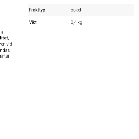
Frakttyp
paket
Vikt
0,4 kg
ng
litet
,
en vid
vändas
lfull