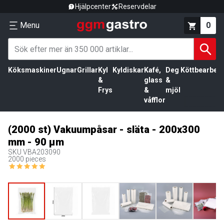
Hjälpcenter
Reservdelar
Menu
0
Köksmaskiner
Ugnar
Grillar
Kyl
Kyldiskar
Kafé,
Deg
Köttbearbetn
&
glass
&
Frys
&
mjöl
våfflor
(2000 st) Vakuumpåsar - släta - 200x300
mm - 90 µm
SKU
VBA203090
2000 pieces