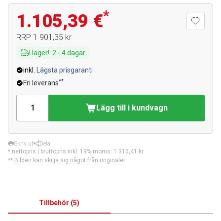
*
1.105,39 €
RRP
1 901,35 kr
I lager!
:
2
-
4
dagar
inkl.
Lägsta prisgaranti
**
Fri leverans
Lägg till i kundvagn
Skriv ut
Dela
* nettopris | bruttopris inkl. 19% moms:
1 315,41 kr
** Bilden kan skilja sig något från originalet.
Tillbehör
(
5
)