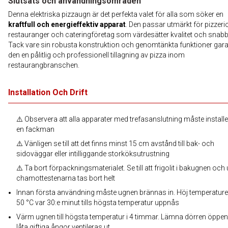
Slutsats och användningsområden
Denna elektriska pizzaugn är det perfekta valet för alla som söker en
kraftfull och energieffektiv apparat
. Den passar utmärkt för pizzerio
restauranger och cateringföretag som värdesätter kvalitet och snabb
Tack vare sin robusta konstruktion och genomtänkta funktioner gara
den en pålitlig och professionell tillagning av pizza inom
restaurangbranschen.
Installation Och Drift
⚠️ Observera att alla apparater med trefasanslutning måste install
en fackman
⚠️ Vänligen se till att det finns minst 15 cm avstånd till bak- och
sidoväggar eller intilliggande storköksutrustning
⚠️ Ta bort förpackningsmaterialet. Se till att frigolit i bakugnen och
chamottestenarna tas bort helt
Innan första användning måste ugnen brännas in. Höj temperatur
50 °C var 30:e minut tills högsta temperatur uppnås
Värm ugnen till högsta temperatur i 4 timmar. Lämna dörren öppen 
låta giftiga ångor ventileras ut