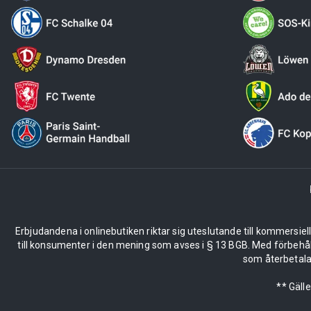
Erbjudandena i onlinebutiken riktar sig uteslutande till kommersiel
till konsumenter i den mening som avses i § 13 BGB. Med förbehå
som återbetalas
** Gäll