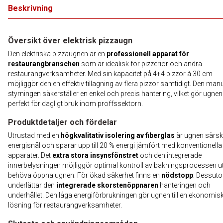
Beskrivning
Översikt över elektrisk pizzaugn
Den elektriska pizzaugnen är en
professionell apparat för
restaurangbranschen
som är idealisk för pizzerior och andra
restaurangverksamheter. Med sin kapacitet på 4+4 pizzor à 30 cm
möjliggör den en effektiv tillagning av flera pizzor samtidigt. Den manu
styrningen säkerställer en enkel och precis hantering, vilket gör ugnen
perfekt för dagligt bruk inom proffssektorn.
Produktdetaljer och fördelar
Utrustad med en
högkvalitativ isolering av fiberglas
är ugnen särski
energisnål och sparar upp till 20 % energi jämfört med konventionella
apparater. Det
extra stora insynsfönstret
och den integrerade
innerbelysningen möjliggör optimal kontroll av bakningsprocessen ut
behöva öppna ugnen. För ökad säkerhet finns en
nödstopp
. Dessut
underlättar den
integrerade skorstenöppnaren
hanteringen och
underhållet. Den låga energiförbrukningen gör ugnen till en ekonomis
lösning för restaurangverksamheter.