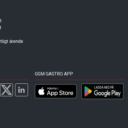
t
t
tligt ärende
t
GGM GASTRO APP