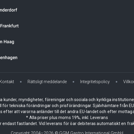
Kontakt
Rättsligt meddelande
Integritetspolicy
Villko
la kunder, myndigheter, föreningar och sociala och kyrkliga institution
ll för tekniska förändringar och prisförändringar. Självhämtare från
 efter att varorna anländer till det andra EU-landet och efter mottaga
* Alla priser plus moms 19%, inkl. Leverans
er endast fastlandet. Vid leverans för öar debiteras automatiskt en frak
Copyright 2004–
2026
© GGM Gastro International GmbH