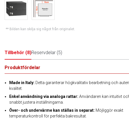
** Bilden kan skilja sig något från originalet.
Tillbehör
(
8
)
Reservdelar
(
5
)
Produktfördelar
Made in Italy:
Detta garanterar högkvalitativ bearbetning och auten
kvalitet.
Enkel användning via analoga rattar:
Användaren kan intuitivt oc
snabbt justera inställningarna.
Över- och undervärme kan ställas in separat:
Möjliggör exakt
temperaturkontroll för perfekta bakresultat.