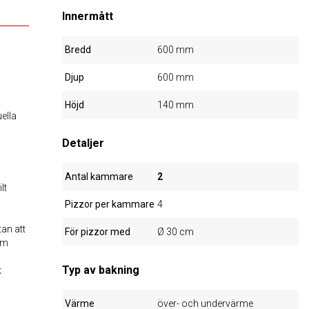
Innermått
Bredd
600 mm
Djup
600 mm
Höjd
140 mm
ella
Detaljer
Antal kammare
2
lt
Pizzor per kammare
4
an att
För pizzor med
Ø 30 cm
om
Typ av bakning
k
Värme
över- och undervärme