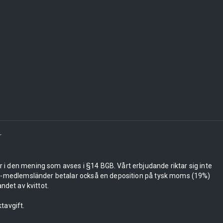
r
er i den mening som avses i §14 BGB. Vårt erbjudande riktar sig inte
 EU-medlemsländer betalar också en deposition på tysk moms (19%)
ndet av kvittot.
tavgift.