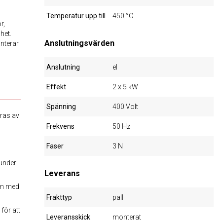
Temperatur upp till
450 °C
r,
het.
Anslutningsvärden
nterar
Anslutning
el
Effekt
2 x 5 kW
Spänning
400 Volt
eras av
Frekvens
50 Hz
Faser
3 N
 under
Leverans
en med
Frakttyp
pall
för att
Leveransskick
monterat