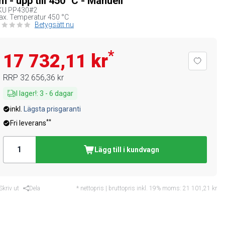
m - upp till 450 °C - Manuell
KU
PP430#2
x. Temperatur 450 °C
Betygsätt nu
*
17 732,11 kr
RRP
32 656,36 kr
I lager!
:
3
-
6
dagar
inkl.
Lägsta prisgaranti
**
Fri leverans
Lägg till i kundvagn
Skriv ut
Dela
* nettopris | bruttopris inkl. 19% moms:
21 101,21 kr