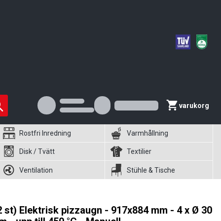
varukorg
Rostfri Inredning
Varmhållning
Disk / Tvätt
Textilier
Ventilation
Stühle & Tische
2 st) Elektrisk pizzaugn - 917x884 mm - 4 x Ø 30