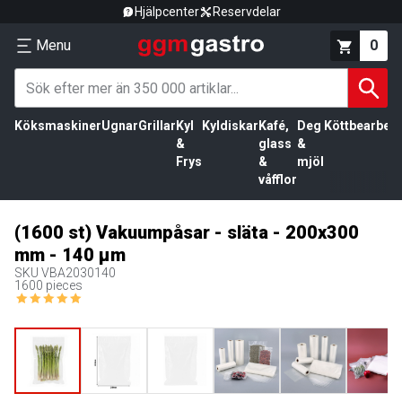
Hjälpcenter
Reservdelar
Menu
0
Köksmaskiner
Ugnar
Grillar
Kyl
Kyldiskar
Kafé,
Deg
Köttbearbetn
&
glass
&
Frys
&
mjöl
våfflor
(1600 st) Vakuumpåsar - släta - 200x300
mm - 140 µm
SKU
VBA2030140
1600 pieces