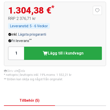
*
1.304,38 €
RRP
2 376,71 kr
Leveranstid:
5 - 6 Veckor
inkl.
Lägsta prisgaranti
**
Fri leverans
Lägg till i kundvagn
Skriv ut
Dela
* nettopris | bruttopris inkl. 19% moms:
1 552,21 kr
** Bilden kan skilja sig något från originalet.
Tillbehör
(
5
)