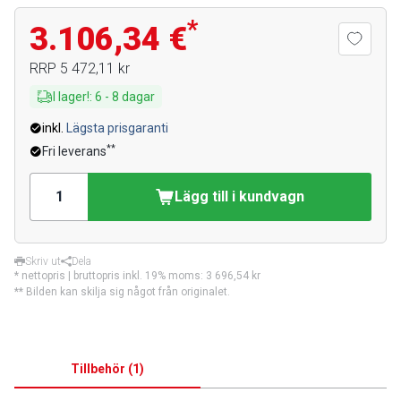
*
3.106,34 €
RRP
5 472,11 kr
I lager!
:
6
-
8
dagar
inkl.
Lägsta prisgaranti
**
Fri leverans
Lägg till i kundvagn
Skriv ut
Dela
* nettopris | bruttopris inkl. 19% moms:
3 696,54 kr
** Bilden kan skilja sig något från originalet.
Tillbehör
(
1
)