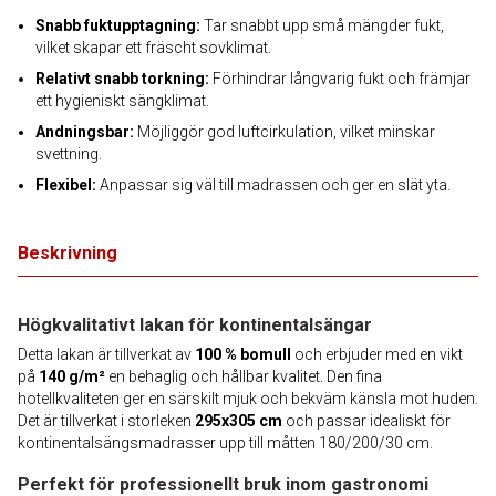
Snabb fuktupptagning:
Tar snabbt upp små mängder fukt,
vilket skapar ett fräscht sovklimat.
Relativt snabb torkning:
Förhindrar långvarig fukt och främjar
ett hygieniskt sängklimat.
Andningsbar:
Möjliggör god luftcirkulation, vilket minskar
svettning.
Flexibel:
Anpassar sig väl till madrassen och ger en slät yta.
Beskrivning
Högkvalitativt lakan för kontinentalsängar
Detta lakan är tillverkat av
100 % bomull
och erbjuder med en vikt
på
140 g/m²
en behaglig och hållbar kvalitet. Den fina
hotellkvaliteten ger en särskilt mjuk och bekväm känsla mot huden.
Det är tillverkat i storleken
295x305 cm
och passar idealiskt för
kontinentalsängsmadrasser upp till måtten 180/200/30 cm.
Perfekt för professionellt bruk inom gastronomi