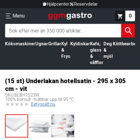
Hjälpcenter
Reservdelar
Menu
0
Köksmaskiner
Ugnar
Grillar
Kyl
Kyldiskar
Kafé,
Deg
Köttbearbetn
&
glass
&
Frys
&
mjöl
våfflor
(15 st) Underlakan hotellsatin - 295 x 305
cm - vit
SKU
BLBH1523W
100% bomull - tvättbar upp till 95 °C
Betygsätt nu