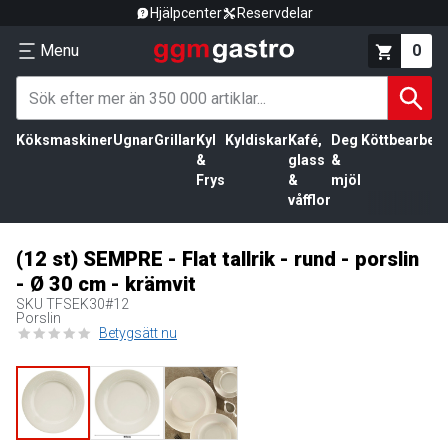
Hjälpcenter
Reservdelar
Menu
0
Köksmaskiner
Ugnar
Grillar
Kyl
Kyldiskar
Kafé,
Deg
Köttbearbetn
&
glass
&
Frys
&
mjöl
våfflor
(12 st) SEMPRE - Flat tallrik - rund - porslin
- Ø 30 cm - krämvit
SKU
TFSEK30#12
Porslin
Betygsätt nu