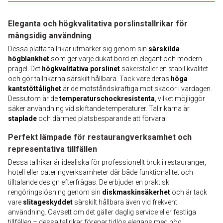
Eleganta och högkvalitativa porslinstallrikar för
mångsidig användning
Dessa platta tallrikar utmärker sig genom sin
särskilda
högblankhet
som ger varje dukat bord en elegant och modern
prägel. Det
högkvalitativa porslinet
säkerställer en stabil kvalitet
och gör tallrikarna särskilt hållbara. Tack vare deras
höga
kantstöttålighet
är de motståndskraftiga mot skador i vardagen.
Dessutom är de
temperaturschockresistenta
, vilket möjliggör
säker användning vid skiftande temperaturer. Tallrikarna är
staplade
och därmed platsbesparande att förvara.
Perfekt lämpade för restaurangverksamhet och
representativa tillfällen
Dessa tallrikar är idealiska för professionellt bruk i restauranger,
hotell eller cateringverksamheter där både funktionalitet och
tilltalande design efterfrågas. De erbjuder en praktisk
rengöringslösning genom sin
diskmaskinsäkerhet
och är tack
vare
slitageskyddet
särskilt hållbara även vid frekvent
användning. Oavsett om det gäller daglig service eller festliga
tillfällen – dessa tallrikar förenar tidlös elegans med hög