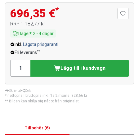
*
696,35 €
RRP
1 182,77 kr
I lager!
:
2
-
4
dagar
inkl.
Lägsta prisgaranti
**
Fri leverans
Lägg till i kundvagn
Skriv ut
Dela
* nettopris | bruttopris inkl. 19% moms:
828,66 kr
** Bilden kan skilja sig något från originalet.
Tillbehör
(
6
)