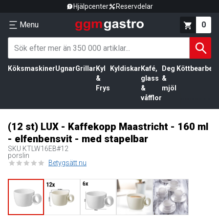
Hjälpcenter
Reservdelar
Menu
0
Köksmaskiner
Ugnar
Grillar
Kyl
Kyldiskar
Kafé,
Deg
Köttbearbetn
&
glass
&
Frys
&
mjöl
våfflor
(12 st) LUX - Kaffekopp Maastricht - 160 ml
- elfenbensvit - med stapelbar
SKU
KTLW16EB#12
porslin
Betygsätt nu