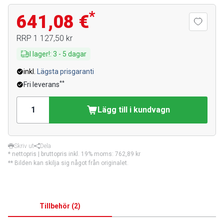
*
641,08 €
RRP
1 127,50 kr
I lager!
:
3
-
5
dagar
inkl.
Lägsta prisgaranti
**
Fri leverans
Lägg till i kundvagn
Skriv ut
Dela
* nettopris | bruttopris inkl. 19% moms:
762,89 kr
** Bilden kan skilja sig något från originalet.
Tillbehör
(
2
)