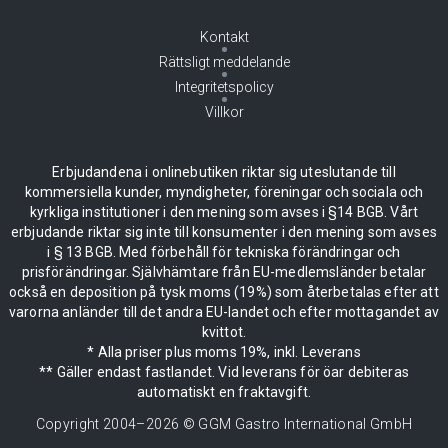
Kontakt
Rättsligt meddelande
Integritetspolicy
Villkor
Erbjudandena i onlinebutiken riktar sig uteslutande till
kommersiella kunder, myndigheter, föreningar och sociala och
kyrkliga institutioner i den mening som avses i §14 BGB. Vårt
erbjudande riktar sig inte till konsumenter i den mening som avses
i § 13 BGB. Med förbehåll för tekniska förändringar och
prisförändringar. Självhämtare från EU-medlemsländer betalar
också en deposition på tysk moms (19%) som återbetalas efter att
varorna anländer till det andra EU-landet och efter mottagandet av
kvittot.
* Alla priser plus moms 19%, inkl. Leverans
** Gäller endast fastlandet. Vid leverans för öar debiteras
automatiskt en fraktavgift.
Copyright 2004–
2026
© GGM Gastro International GmbH