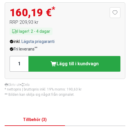
*
160,19 €
RRP
209,93 kr
I lager!
:
2
-
4
dagar
inkl.
Lägsta prisgaranti
**
Fri leverans
Lägg till i kundvagn
Skriv ut
Dela
* nettopris | bruttopris inkl. 19% moms:
190,63 kr
** Bilden kan skilja sig något från originalet.
Tillbehör
(
3
)