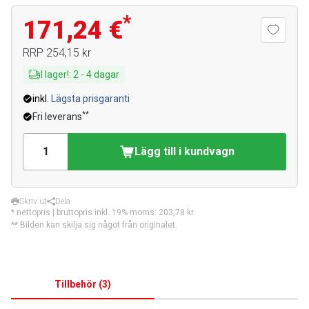
*
171,24 €
RRP
254,15 kr
I lager!
:
2
-
4
dagar
inkl.
Lägsta prisgaranti
**
Fri leverans
Lägg till i kundvagn
Skriv ut
Dela
* nettopris | bruttopris inkl. 19% moms:
203,78 kr
** Bilden kan skilja sig något från originalet.
Tillbehör
(
3
)