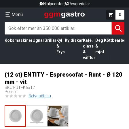
Hjälpcenter
Reservdelar
Menu
0
Köksmaskiner
Ugnar
Grillar
Kyl
Kyldiskar
Kafé,
Deg
Köttbearbetn
&
glass
&
Frys
&
mjöl
våfflor
(12 st) ENTITY - Espressofat - Runt - Ø 120
mm - vit
SKU
EUTEK6#12
Porslin
Betygsätt nu