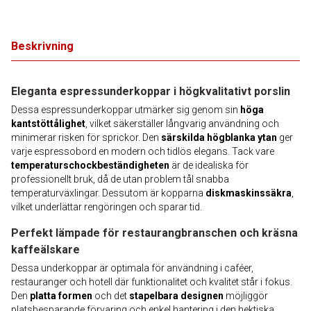
Beskrivning
Eleganta espressunderkoppar i högkvalitativt porslin
Dessa espressunderkoppar utmärker sig genom sin
höga
kantstöttålighet
, vilket säkerställer långvarig användning och
minimerar risken för sprickor. Den
särskilda högblanka ytan
ger
varje espressobord en modern och tidlös elegans. Tack vare
temperaturschockbeständigheten
är de idealiska för
professionellt bruk, då de utan problem tål snabba
temperaturväxlingar. Dessutom är kopparna
diskmaskinssäkra
,
vilket underlättar rengöringen och sparar tid.
Perfekt lämpade för restaurangbranschen och kräsna
kaffeälskare
Dessa underkoppar är optimala för användning i caféer,
restauranger och hotell där funktionalitet och kvalitet står i fokus.
Den
platta formen
och det
stapelbara designen
möjliggör
platsbesparande förvaring och enkel hantering i den hektiska