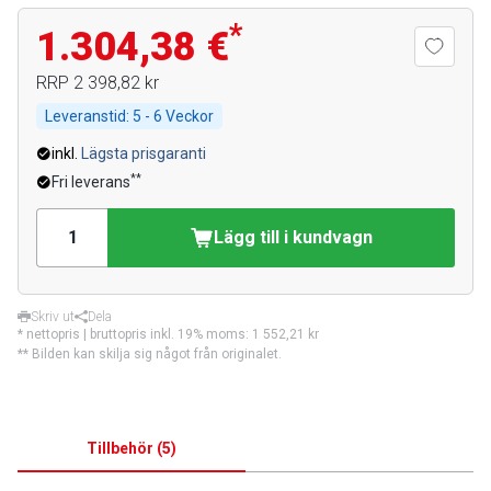
*
1.304,38 €
RRP
2 398,82 kr
Leveranstid:
5 - 6 Veckor
inkl.
Lägsta prisgaranti
**
Fri leverans
Lägg till i kundvagn
Skriv ut
Dela
* nettopris | bruttopris inkl. 19% moms:
1 552,21 kr
** Bilden kan skilja sig något från originalet.
Tillbehör
(
5
)