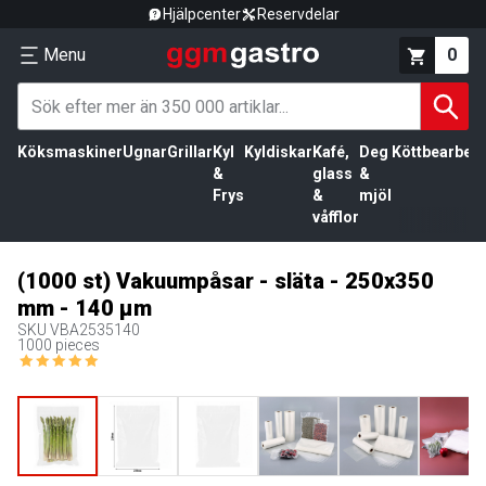
Hjälpcenter
Reservdelar
Menu
0
Köksmaskiner
Ugnar
Grillar
Kyl
Kyldiskar
Kafé,
Deg
Köttbearbetn
&
glass
&
Frys
&
mjöl
våfflor
(1000 st) Vakuumpåsar - släta - 250x350
mm - 140 µm
SKU
VBA2535140
1000 pieces