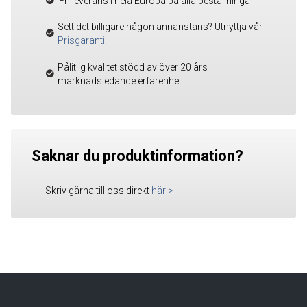
Fri leverans i hela Europa på alla beställningar
Sett det billigare någon annanstans? Utnyttja vår
Prisgaranti
!
Pålitlig kvalitet stödd av över 20 års
marknadsledande erfarenhet
Saknar du produktinformation?
Skriv gärna till oss direkt
här
>