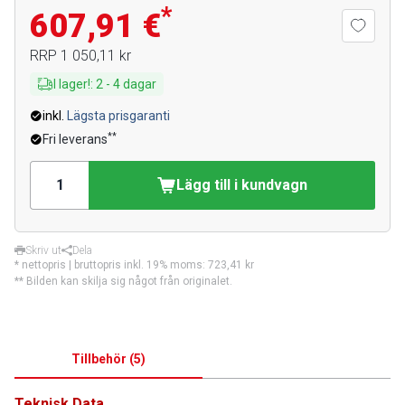
*
607,91 €
RRP
1 050,11 kr
I lager!
:
2
-
4
dagar
inkl.
Lägsta prisgaranti
**
Fri leverans
Lägg till i kundvagn
Skriv ut
Dela
* nettopris | bruttopris inkl. 19% moms:
723,41 kr
** Bilden kan skilja sig något från originalet.
Tillbehör
(
5
)
Teknisk Data