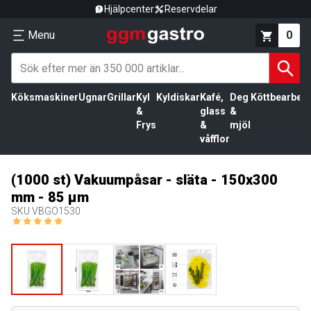
Hjälpcenter
Reservdelar
Menu
0
Köksmaskiner
Ugnar
Grillar
Kyl
Kyldiskar
Kafé,
Deg
Köttbearbetn
&
glass
&
Frys
&
mjöl
våfflor
(1000 st) Vakuumpåsar - släta - 150x300
mm - 85 µm
SKU
VBGO1530