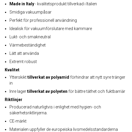
Made in Italy
- kvalitetsprodukt tillverkad i Italien
Smidiga vakuumpåsar
Perfekt för professionell användning
Idealisk för vakuumförslutare med kammare
Lukt- och smakneutral
Värmebeständighet
Lätt att använda
Extremt robust
Kvalitet
Ytterskikt
tillverkat av polyamid
förhindrar att nytt syre tränger
in
Inre lager
tillverkat av polyeten
för bättre täthet och fuktbarriär
Riktlinjer
Producerad naturligtvis i enlighet med hygien- och
säkerhetsriktlinjerna.
CE-märkt
Materialen uppfyller de europeiska livsmedelsstandarderna