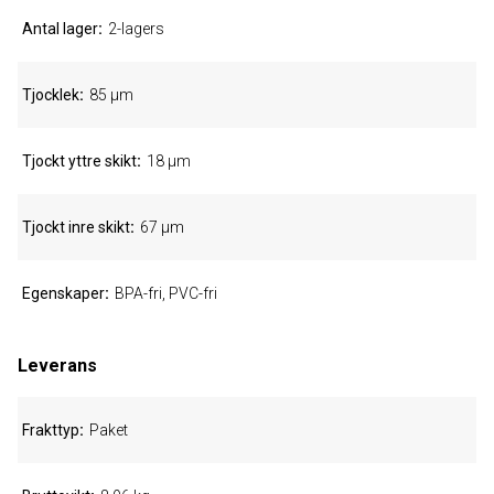
Antal lager
2-lagers
Tjocklek
85 µm
Tjockt yttre skikt
18 µm
Tjockt inre skikt
67 µm
Egenskaper
BPA-fri, PVC-fri
Leverans
Frakttyp
Paket