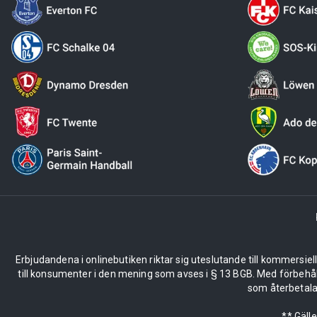
Erbjudandena i onlinebutiken riktar sig uteslutande till kommersiel
till konsumenter i den mening som avses i § 13 BGB. Med förbehå
som återbetalas
** Gäll