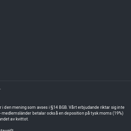
r
er i den mening som avses i §14 BGB. Vårt erbjudande riktar sig inte
 EU-medlemsländer betalar också en deposition på tysk moms (19%)
ndet av kvittot.
tavgift.