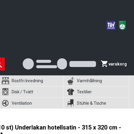
varukorg
Rostfri Inredning
Varmhållning
Disk / Tvätt
Textilier
Ventilation
Stühle & Tische
10 st) Underlakan hotellsatin - 315 x 320 cm -