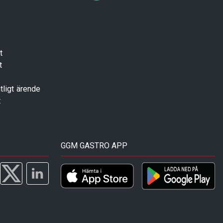
t
t
tligt ärende
t
GGM GASTRO APP