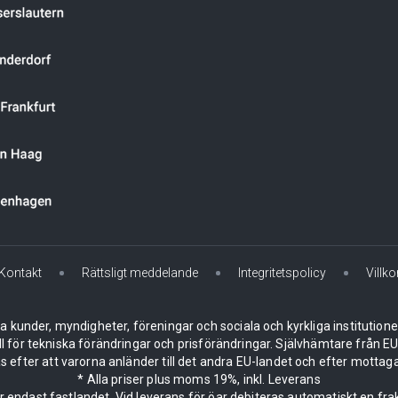
Kontakt
Rättsligt meddelande
Integritetspolicy
Villko
la kunder, myndigheter, föreningar och sociala och kyrkliga institution
ll för tekniska förändringar och prisförändringar. Självhämtare från
 efter att varorna anländer till det andra EU-landet och efter mottaga
* Alla priser plus moms 19%, inkl. Leverans
er endast fastlandet. Vid leverans för öar debiteras automatiskt en frak