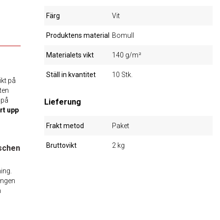
Färg
Vit
Produktens material
Bomull
Materialets vikt
140 g/m²
Ställ in kvantitet
10 Stk.
kt på
ten
 på
Lieferung
rt upp
Frakt metod
Paket
Bruttovikt
2 kg
nschen
ing.
ingen
h