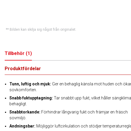
** Bilden kan skilja sig något från originalet.
Tillbehör
(
1
)
Produktfördelar
Tunn, luftig och mjuk:
Ger en behaglig känsla mot huden och öka
sovkomforten.
Snabb fuktupptagning:
Tar snabbt upp fukt, vilket håller sängklima
behagligt.
Snabbtorkande:
Förhindrar långvarig fukt och främjar en fräsch
sovmiljö.
Andningsbar:
Möjliggör luftcirkulation och stödjer temperaturregle