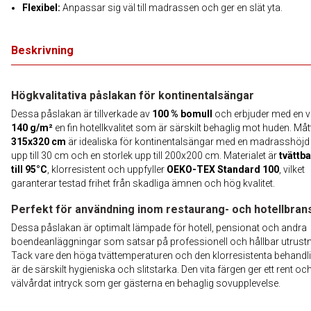
Flexibel:
Anpassar sig väl till madrassen och ger en slät yta.
Beskrivning
Högkvalitativa påslakan för kontinentalsängar
Dessa påslakan är tillverkade av
100 % bomull
och erbjuder med en vi
140 g/m²
en fin hotellkvalitet som är särskilt behaglig mot huden. Måt
315x320 cm
är idealiska för kontinentalsängar med en madrasshöjd
upp till 30 cm och en storlek upp till 200x200 cm. Materialet är
tvättba
till 95°C
, klorresistent och uppfyller
OEKO-TEX Standard 100
, vilket
garanterar testad frihet från skadliga ämnen och hög kvalitet.
Perfekt för användning inom restaurang- och hotellbra
Dessa påslakan är optimalt lämpade för hotell, pensionat och andra
boendeanläggningar som satsar på professionell och hållbar utrustn
Tack vare den höga tvättemperaturen och den klorresistenta behandl
är de särskilt hygieniska och slitstarka. Den vita färgen ger ett rent oc
välvårdat intryck som ger gästerna en behaglig sovupplevelse.