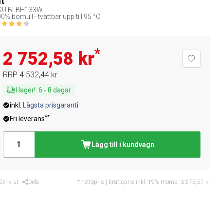
it
KU
BLBH133W
0% bomull - tvättbar upp till 95 °C
*
2 752,58 kr
RRP
4 532,44 kr
I lager!
:
6
-
8
dagar
inkl.
Lägsta prisgaranti
**
Fri leverans
Lägg till i kundvagn
Skriv ut
Dela
* nettopris | bruttopris inkl. 19% moms:
3 275,57 kr