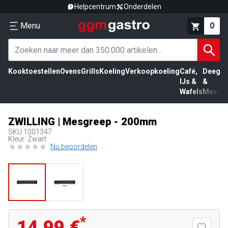
Helpcentrum
Onderdelen
Menu
0
Kooktoestellen
Ovens
Grills
Koeling
Verkoopkoeling
Café,
Deeg
Vl
IJs &
&
Wafels
Meel
ZWILLING | Mesgreep - 200mm
SKU
1001347
Kleur: Zwart
Nu beoordelen
*
14,99 €