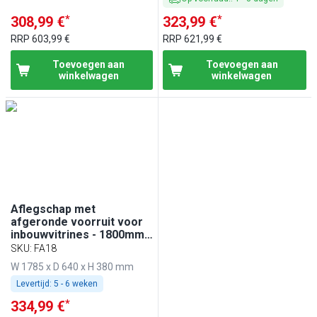
*
*
308,99 €
323,99 €
RRP
603,99 €
RRP
621,99 €
Toevoegen aan
Toevoegen aan
winkelwagen
winkelwagen
Aflegschap met
afgeronde voorruit voor
inbouwvitrines - 1800mm -
voor BA186, WA186,
SKU
:
FA18
KA186, PA186 & EA186
W 1785 x D 640 x H 380 mm
Levertijd:
5 - 6 weken
*
334,99 €