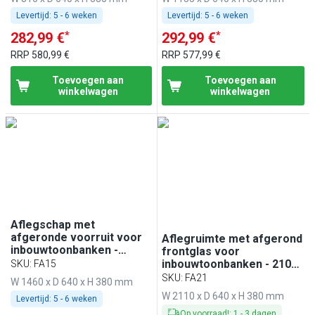
Levertijd:
5 - 6 weken
Levertijd:
5 - 6 weken
*
*
282,99 €
292,99 €
RRP
580,99 €
RRP
577,99 €
Toevoegen aan
Toevoegen aan
winkelwagen
winkelwagen
Aflegschap met
afgeronde voorruit voor
Aflegruimte met afgerond
inbouwtoonbanken -
frontglas voor
1500mm - voor BA156,
inbouwtoonbanken - 2100
SKU
:
FA15
WA156, KA156, PA156 &
mm - voor BA216, WA216,
SKU
:
FA21
W 1460 x D 640 x H 380 mm
EA156
KA216, PA216 & EA216
W 2110 x D 640 x H 380 mm
Levertijd:
5 - 6 weken
Op voorraad!
:
1
-
3
dagen