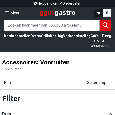
Helpcentrum
Onderdelen
Menu
0
Kooktoestellen
Ovens
Grills
Koeling
Verkoopkoeling
Café,
Deeg
Vl
IJs &
&
Wafels
Meel
Accessoires: Voorruiten
5
producten
Filter
Sorteren op
Filter
Prijs