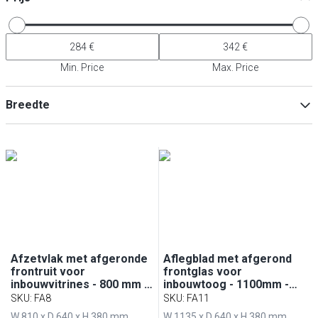
Min. Price
Max. Price
Breedte
Min
Max
Afzetvlak met afgeronde
Aflegblad met afgerond
frontruit voor
frontglas voor
inbouwvitrines - 800 mm -
inbouwtoog - 1100mm -
voor BA86, WA86, KA86,
voor BA116, WA116,
SKU
:
FA8
SKU
:
FA11
PA86 & EA86
KA116, PA116 & EA116
W 810 x D 640 x H 380 mm
W 1135 x D 640 x H 380 mm