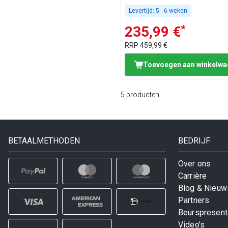
Levertijd:
5 - 6 weken
*
235,99 €
RRP
459,99 €
Toevoegen aan winkelw
5
producten
BETAALMETHODEN
BEDRIJF
Over ons
Carrière
Blog & Nieuw
Partners
Beurspresent
Video’s