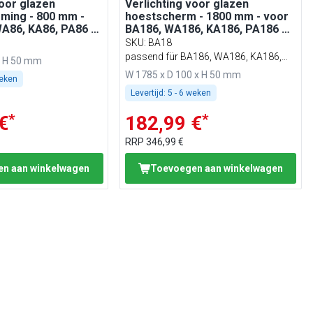
voor glazen
Verlichting voor glazen
ming - 800 mm -
hoestscherm - 1800 mm - voor
WA86, KA86, PA86 &
BA186, WA186, KA186, PA186 &
EA186
SKU
:
BA18
passend für BA186, WA186, KA186,
x H 50 mm
PA186 & EA186
W 1785 x D 100 x H 50 mm
weken
Levertijd:
5 - 6 weken
*
*
€
182,99 €
RRP
346,99 €
n aan winkelwagen
Toevoegen aan winkelwagen