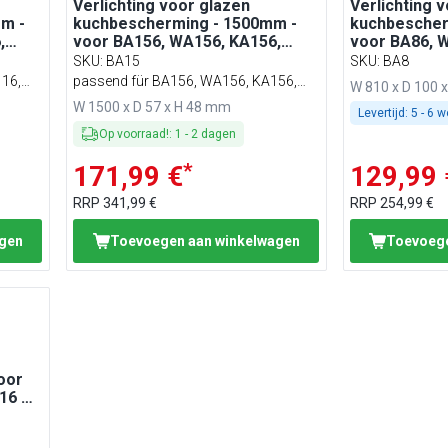
Verlichting voor glazen
Verlichting 
m -
kuchbescherming - 1500mm -
kuchbescher
,
voor BA156, WA156, KA156,
voor BA86, 
PA156 & EA156
EA86
SKU
:
BA15
SKU
:
BA8
16,
passend für BA156, WA156, KA156,
W 810 x D 100 
PA156 & EA156
W 1500 x D 57 x H 48 mm
Levertijd:
5 - 6 
Op voorraad!
:
1
-
2
dagen
*
171,99 €
129,99 
RRP
341,99 €
RRP
254,99 €
agen
Toevoegen aan winkelwagen
Toevoege
oor
16 &