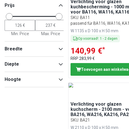
Verlichting voor glazen
Prijs
kuchbescherming - 1000 m
voor BA116, WA116, KA116
PA116 & EA116
SKU
:
BA11
passend für BA116, WA116, KA1
PA116 & EA116
W 1135 x D 100 x H 50 mm
Min. Price
Max. Price
Op voorraad!
:
1
-
2
dagen
*
Breedte
140,99 €
RRP
283,99 €
Diepte
Toevoegen aan winkelw
Min
Max
Hoogte
Min
Max
Verlichting voor glazen
Min
Max
kuchscherm - 2100 mm - v
BA216, WA216, KA216, PA2
EA216
SKU
:
BA21
W 2110 x D 100 x H 50 mm