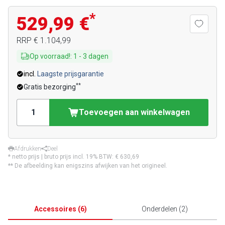
*
529,99 €
RRP
€ 1.104,99
Op voorraad!
:
1
-
3
dagen
incl.
Laagste prijsgarantie
**
Gratis bezorging
Toevoegen aan winkelwagen
Afdrukken
Deel
* netto prijs | bruto prijs incl. 19% BTW:
€ 630,69
** De afbeelding kan enigszins afwijken van het origineel.
Accessoires
(
6
)
Onderdelen
(
2
)