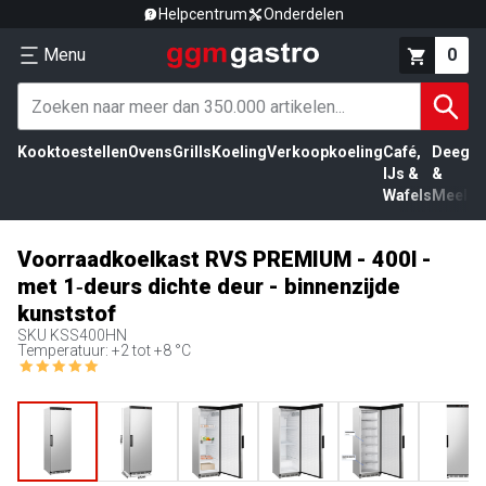
Helpcentrum
Onderdelen
Menu
0
Kooktoestellen
Ovens
Grills
Koeling
Verkoopkoeling
Café,
Deeg
Vl
IJs &
&
Wafels
Meel
Voorraadkoelkast RVS PREMIUM - 400l -
met 1‑deurs dichte deur - binnenzijde
kunststof
SKU
KSS400HN
Temperatuur: +2 tot +8 °C