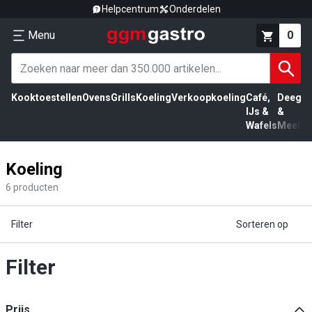
Helpcentrum
Onderdelen
Menu
0
Kooktoestellen
Ovens
Grills
Koeling
Verkoopkoeling
Café,
Deeg
Vl
IJs &
&
Wafels
Meel
Koeling
6
producten
Filter
Sorteren op
Filter
Prijs