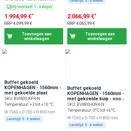
Levertijd:
5 - 6 weken
Op voorraad!
:
1
-
3
dagen
*
*
1.994,99 €
2.066,99 €
RRP
4.099,99 €
RRP
4.065,99 €
Toevoegen aan
Toevoegen aan
winkelwagen
winkelwagen
Buffet gekoeld
KOPENHAGEN - 1560mm -
Buffet gekoeld
met gekoelde plaat
KOPENHAGEN - 1560mm -
met gekoelde kuip - voor
SKU
:
BVI800-KP4-N
4x GN 1/1
Temperatuur: +2 tot +10 °C
SKU
:
BVI800-KW4-N
Temperatuur: 0°C tot +6°C
W 1560 x D 700 x H 850 mm
W 1560 x D 700 x H 850 mm
Levertijd:
5 - 6 weken
Levertijd:
5 - 6 weken