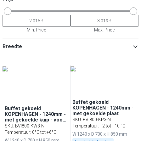
Min. Price
Max. Price
Breedte
Min
Max
Buffet gekoeld
KOPENHAGEN - 1240mm -
Buffet gekoeld
met gekoelde plaat
KOPENHAGEN - 1240mm -
met gekoelde kuip - voor
SKU
:
BVI800-KP3-N
3x GN 1/1
SKU
:
BVI800-KW3-N
Temperatuur: +2 tot +10 °C
Temperatuur: 0°C tot +6°C
W 1240 x D 700 x H 850 mm
W 1240 x D 700 x H 850 mm