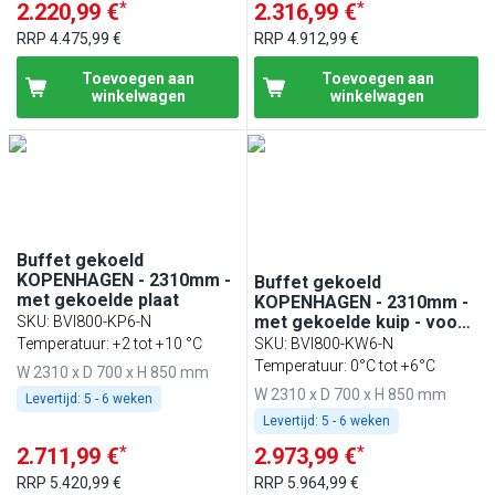
*
*
2.220,99 €
2.316,99 €
RRP
4.475,99 €
RRP
4.912,99 €
Toevoegen aan
Toevoegen aan
winkelwagen
winkelwagen
Buffet gekoeld
KOPENHAGEN - 2310mm -
Buffet gekoeld
met gekoelde plaat
KOPENHAGEN - 2310mm -
met gekoelde kuip - voor
SKU
:
BVI800-KP6-N
6x GN 1/1
Temperatuur: +2 tot +10 °C
SKU
:
BVI800-KW6-N
Temperatuur: 0°C tot +6°C
W 2310 x D 700 x H 850 mm
W 2310 x D 700 x H 850 mm
Levertijd:
5 - 6 weken
Levertijd:
5 - 6 weken
*
*
2.711,99 €
2.973,99 €
RRP
5.420,99 €
RRP
5.964,99 €