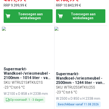
RRP
9.399,99 €
RRP
10.843,99 €
Toevoegen aan
Toevoegen aan
winkelwagen
winkelwagen
Supermarkt-
Wandkoel-/vriesmeubel -
Supermarkt-
2100mm - 1014 liter - van
Wandkoel-/vriesmeubel -
-23 tot -18 °C of -6 tot 6 °C
2500mm - 1244 liter - van
SKU
:
WTRU21S#TKIU21S
- 6 schappen - incl.
-23 tot -18 °C of -6 tot 6 °C
-23 °C tot 6 °C
SKU
:
WTRU25S#TKIU25S
diepvrieseiland - zwart
- met 4 glazen deuren & 6
-23 °C tot 6 °C
W 2100 x D 858 x H 2338 mm
schappen - incl.
W 2500 x D 850 x H 2338 mm
diepvrieseiland - zwart
Op voorraad!
:
1
-
3
dagen
Beschikbaar vanaf
11.08.2026