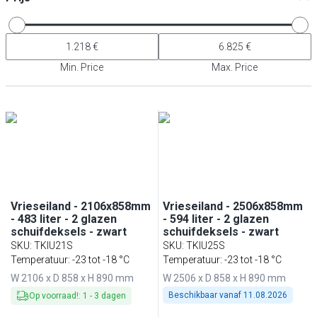
Min. Price
Max. Price
Vrieseiland - 2106x858mm
Vrieseiland - 2506x858mm
- 483 liter - 2 glazen
- 594 liter - 2 glazen
schuifdeksels - zwart
schuifdeksels - zwart
SKU
:
TKIU21S
SKU
:
TKIU25S
Temperatuur: -23 tot -18 °C
Temperatuur: -23 tot -18 °C
W 2106 x D 858 x H 890 mm
W 2506 x D 858 x H 890 mm
Beschikbaar vanaf
11.08.2026
Op voorraad!
:
1
-
3
dagen