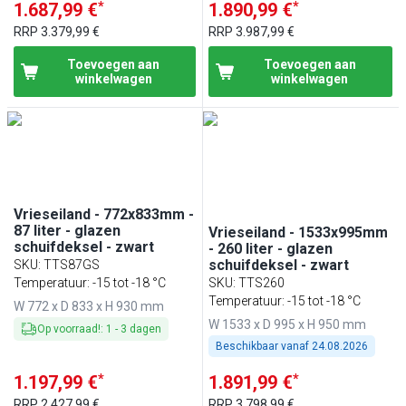
*
*
1.687,99 €
1.890,99 €
RRP
3.379,99 €
RRP
3.987,99 €
Toevoegen aan
Toevoegen aan
winkelwagen
winkelwagen
Vrieseiland - 772x833mm -
87 liter - glazen
Vrieseiland - 1533x995mm
schuifdeksel - zwart
- 260 liter - glazen
schuifdeksel - zwart
SKU
:
TTS87GS
Temperatuur: -15 tot -18 °C
SKU
:
TTS260
Temperatuur: -15 tot -18 °C
W 772 x D 833 x H 930 mm
W 1533 x D 995 x H 950 mm
Op voorraad!
:
1
-
3
dagen
Beschikbaar vanaf
24.08.2026
*
*
1.197,99 €
1.891,99 €
RRP
2.427,99 €
RRP
3.798,99 €