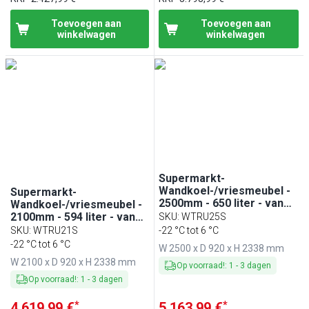
Toevoegen aan
Toevoegen aan
winkelwagen
winkelwagen
Supermarkt-
Wandkoel-/vriesmeubel -
Supermarkt-
2500mm - 650 liter - van
Wandkoel-/vriesmeubel -
-22 tot 6 °C - met 4
2100mm - 594 liter - van
SKU
:
WTRU25S
(dubbelglas) glazen
-23 tot -18 °C of -6 tot 6 °C
SKU
:
WTRU21S
-22 °C tot 6 °C
deuren & 6 schappen -
- 4 glazen vleugeldeuren
-22 °C tot 6 °C
W 2500 x D 920 x H 2338 mm
zwart
(dubbelglas) & 6 schappen
W 2100 x D 920 x H 2338 mm
Op voorraad!
:
1
-
3
dagen
Op voorraad!
:
1
-
3
dagen
*
*
4.619,99 €
5.163,99 €