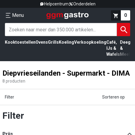
Helpcentrum
Onderdelen
Menu
0
Kooktoestellen
Ovens
Grills
Koeling
Verkoopkoeling
Café,
Deeg
Vl
IJs &
&
Wafels
Meel
Diepvrieseilanden - Supermarkt - DIMA
8
producten
Filter
Sorteren op
Filter
Prijs