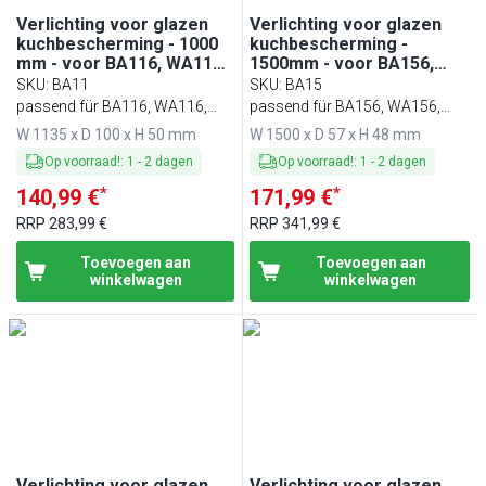
Verlichting voor glazen
Verlichting voor glazen
kuchbescherming - 1000
kuchbescherming -
mm - voor BA116, WA116,
1500mm - voor BA156,
KA116, PA116 & EA116
WA156, KA156, PA156 &
SKU
:
BA11
SKU
:
BA15
EA156
passend für BA116, WA116,
passend für BA156, WA156,
KA116, PA116 & EA116
KA156, PA156 & EA156
W 1135 x D 100 x H 50 mm
W 1500 x D 57 x H 48 mm
Op voorraad!
:
1
-
2
dagen
Op voorraad!
:
1
-
2
dagen
*
*
140,99 €
171,99 €
RRP
283,99 €
RRP
341,99 €
Toevoegen aan
Toevoegen aan
winkelwagen
winkelwagen
Verlichting voor glazen
Verlichting voor glazen