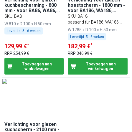
kuchbescherming - 800
hoestscherm - 1800 mm -
mm - voor BA86, WA86,
voor BA186, WA186,
KA86, PA86 & EA86
KA186, PA186 & EA186
SKU
:
BA8
SKU
:
BA18
passend für BA186, WA186,
W 810 x D 100 x H 50 mm
KA186, PA186 & EA186
W 1785 x D 100 x H 50 mm
Levertijd:
5 - 6 weken
Levertijd:
5 - 6 weken
*
*
129,99 €
182,99 €
RRP
254,99 €
RRP
346,99 €
Toevoegen aan
Toevoegen aan
winkelwagen
winkelwagen
Verlichting voor glazen
kuchscherm - 2100 mm -