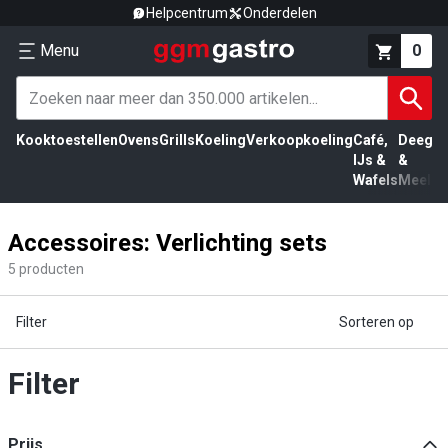
Helpcentrum
Onderdelen
Menu
0
Kooktoestellen
Ovens
Grills
Koeling
Verkoopkoeling
Café,
Deeg
Vl
IJs &
&
Wafels
Meel
Accessoires: Verlichting sets
5
producten
Filter
Sorteren op
Filter
Prijs