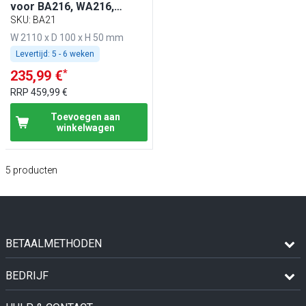
voor BA216, WA216,
KA216, PA216 & EA216
SKU
:
BA21
W 2110 x D 100 x H 50 mm
Levertijd:
5 - 6 weken
*
235,99 €
RRP
459,99 €
Toevoegen aan
winkelwagen
5
producten
BETAALMETHODEN
BEDRIJF