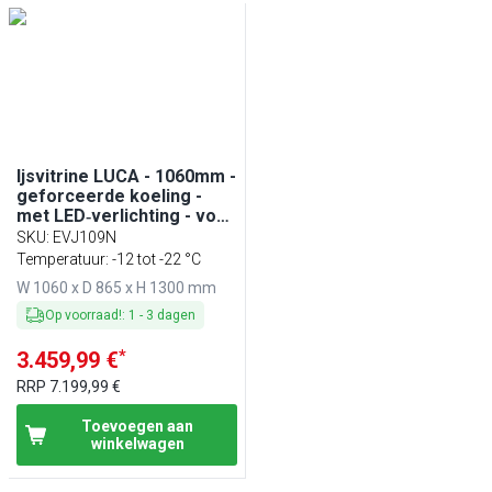
Ijsvitrine LUCA - 1060mm -
geforceerde koeling -
met LED‑verlichting - voor
7x 5 liter ijsbak
SKU
:
EVJ109N
Temperatuur: -12 tot -22 °C
W 1060 x D 865 x H 1300 mm
Op voorraad!
:
1
-
3
dagen
*
3.459,99 €
RRP
7.199,99 €
Toevoegen aan
winkelwagen