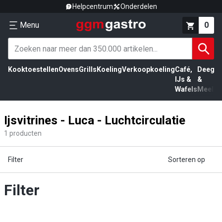
Helpcentrum
Onderdelen
Menu
0
Kooktoestellen
Ovens
Grills
Koeling
Verkoopkoeling
Café,
Deeg
Vl
IJs &
&
Wafels
Meel
Ijsvitrines - Luca - Luchtcirculatie
1
producten
Filter
Sorteren op
Filter