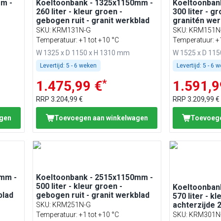
m -
Koeltoonbank - 1325x1150mm -
Koeltoonban
260 liter - kleur groen -
300 liter - g
gebogen ruit - granit werkblad
granitén wer
SKU
:
KRM131N-G
SKU
:
KRM151N
Temperatuur: +1 tot +10 °C
Temperatuur: +1
W 1325 x D 1150 x H 1310 mm
W 1525 x D 11
Levertijd:
5 - 6 weken
Levertijd:
5 - 6 
*
1.475,99 €
1.591,9
RRP
3.204,99 €
RRP
3.209,99 €
agen
Toevoegen aan winkelwagen
Toevoege
mm -
Koeltoonbank - 2515x1150mm -
500 liter - kleur groen -
Koeltoonban
blad
gebogen ruit - granit werkblad
570 liter - k
achterzijde 
SKU
:
KRM251N-G
gebogen ruit
Temperatuur: +1 tot +10 °C
SKU
:
KRM301N