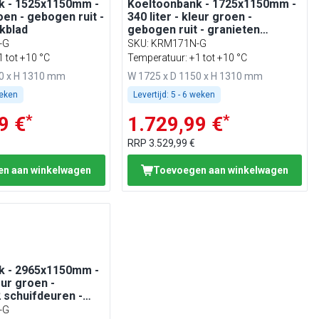
k - 1525x1150mm -
Koeltoonbank - 1725x1150mm -
roen - gebogen ruit -
340 liter - kleur groen -
kblad
gebogen ruit - granieten
werkblad
-G
SKU
:
KRM171N-G
 tot +10 °C
Temperatuur: +1 tot +10 °C
50 x H 1310 mm
W 1725 x D 1150 x H 1310 mm
weken
Levertijd:
5 - 6 weken
*
*
9 €
1.729,99 €
RRP
3.529,99 €
n aan winkelwagen
Toevoegen aan winkelwagen
k - 2965x1150mm -
leur groen -
2 schuifdeuren -
 - granitieten
-G