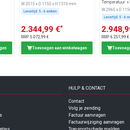
werkblad
Temperatuur: +1
W 2515 x D 1150 x H 1310 mm
W 2965 x D 11
Levertijd:
5 - 6 weken
Levertijd:
5 - 6 
*
2.344,99 €
2.948,9
RRP
5.072,99 €
RRP
6.251,99 €
agen
Toevoegen aan winkelwagen
Toevoege
HULP & CONTACT
Contact
Volg je zending
s
Factuur aanvragen
Factuurwijziging aanvragen
aties
Transportschade melden