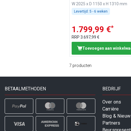
W 2025 x D 1150 x H 1310 mm
Levertijd:
5 - 6 weken
*
1.799,99 €
RRP
3.697,99 €
Toevoegen aan winkelw
7
producten
BETAALMETHODEN
BEDRIJF
Over ons
Carrière
Blog & Nieuw
Partners
Beurspresent