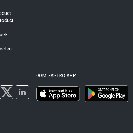
oduct
roduct
zoek
jecten
GGM GASTRO APP