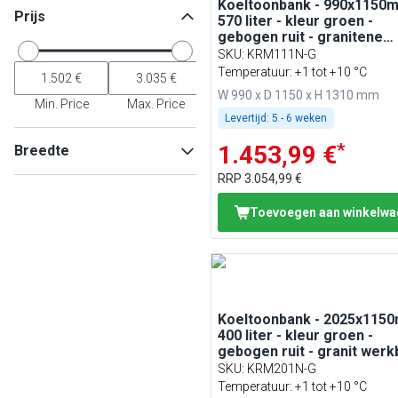
Koeltoonbank - 990x1150m
Prijs
570 liter - kleur groen -
gebogen ruit - granitene
werkblad
SKU
:
KRM111N-G
Temperatuur: +1 tot +10 °C
W 990 x D 1150 x H 1310 mm
Min. Price
Max. Price
Levertijd:
5 - 6 weken
*
1.453,99 €
Breedte
RRP
3.054,99 €
Toevoegen aan winkelw
Min
Max
Koeltoonbank - 2025x1150
400 liter - kleur groen -
gebogen ruit - granit werk
SKU
:
KRM201N-G
Temperatuur: +1 tot +10 °C