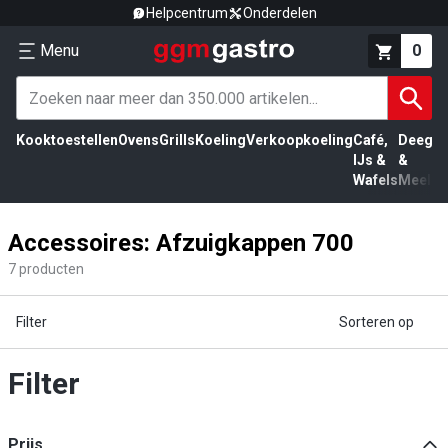
Helpcentrum
Onderdelen
Menu
0
Kooktoestellen
Ovens
Grills
Koeling
Verkoopkoeling
Café,
Deeg
Vl
IJs &
&
Wafels
Meel
Accessoires: Afzuigkappen 700
7
producten
Filter
Sorteren op
Filter
Prijs