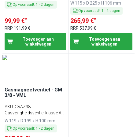
volgens EN 161
W 115 x D 225 x H 106 mm
Op voorraad!
:
1
-
2
dagen
Op voorraad!
:
1
-
2
dagen
*
*
99,99 €
265,99 €
RRP
191,99 €
RRP
537,99 €
Toevoegen aan
Toevoegen aan
winkelwagen
winkelwagen
Gasmagneetventiel - GM
3/8 - VML
SKU
:
GVAZ38
Gasveiligheidsventiel klasse A
volgens EN 161
W 119 x D 199 x H 100 mm
Op voorraad!
:
1
-
2
dagen