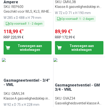
Ampere
SKU
:
GMVL38
SKU
:
REP600
Klasse A gasveiligheidsklep in
Geschikt voor WLS, KLS, WHIE
overeenstemming met EN161
W 72 x D 71 x H 190 mm
en KHIE
W 285 x D 488 x H 79 mm
Op voorraad!
:
1
-
2
dagen
Op voorraad!
:
1
-
2
dagen
*
*
118,99 €
89,99 €
RRP
220,99 €
RRP
172,99 €
Toevoegen aan
Toevoegen aan
winkelwagen
winkelwagen
Gasmagneetventiel - 3/4"
- VML
Gasmagneetventiel - GM
3/4 - VML
SKU
:
GMVL34
Klasse A gasveiligheidsklep in
SKU
:
GVAZ34
overeenstemming met EN161
Gasveiligheidsventiel klasse A
W 92 x D 75 x H 228 mm