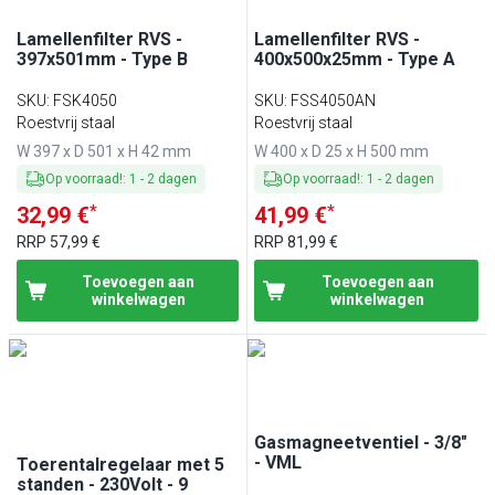
Lamellenfilter RVS -
Lamellenfilter RVS -
397x501mm - Type B
400x500x25mm - Type A
SKU
:
FSK4050
SKU
:
FSS4050AN
Roestvrij staal
Roestvrij staal
W 397 x D 501 x H 42 mm
W 400 x D 25 x H 500 mm
Op voorraad!
:
1
-
2
dagen
Op voorraad!
:
1
-
2
dagen
*
*
32,99 €
41,99 €
RRP
57,99 €
RRP
81,99 €
Toevoegen aan
Toevoegen aan
winkelwagen
winkelwagen
Gasmagneetventiel - 3/8"
- VML
Toerentalregelaar met 5
standen - 230Volt - 9