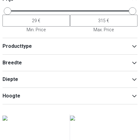
Min. Price
Max. Price
Producttype
Accessoires voor kookapparaten
(
4
)
Breedte
Filter
(
2
)
Toerenregelaar
(
1
)
Diepte
Min
Max
Hoogte
Min
Max
Min
Max