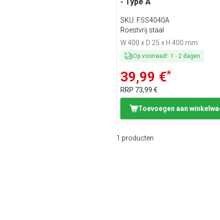
- Type A
SKU
:
FSS4040A
Roestvrij staal
W 400 x D 25 x H 400 mm
Op voorraad!
:
1
-
2
dagen
*
39,99 €
RRP
73,99 €
Toevoegen aan winkelw
1
producten