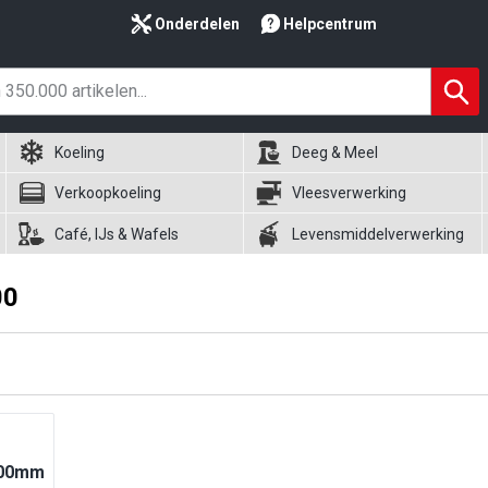
Onderdelen
Helpcentrum
Koeling
Deeg & Meel
Verkoopkoeling
Vleesverwerking
Café, IJs & Wafels
Levensmiddelverwerking
00
x400mm