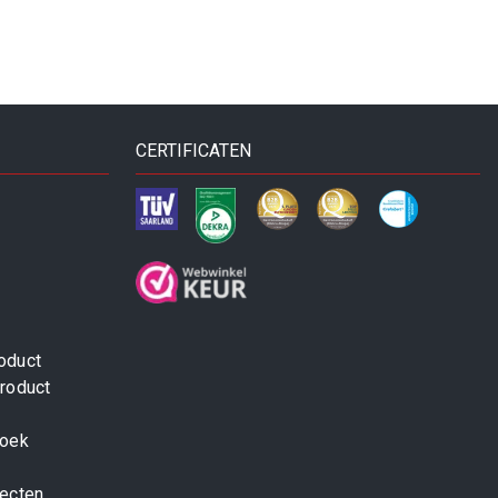
CERTIFICATEN
oduct
roduct
zoek
jecten