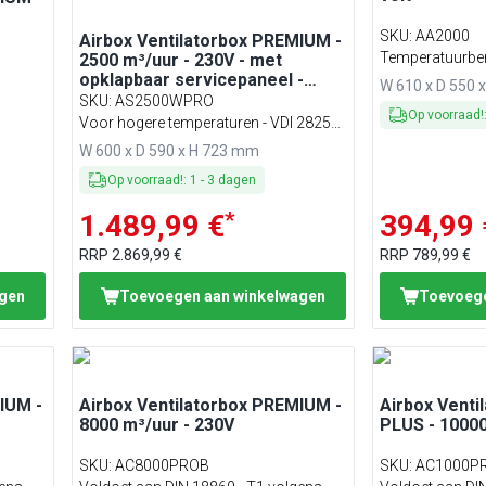
SKU
:
AA2000
Airbox Ventilatorbox PREMIUM -
Temperatuurbere
2500 m³/uur - 230V - met
opklapbaar servicepaneel -
W 610 x D 550 
geschikt voor houtskoolgrill
SKU
:
AS2500WPRO
Op voorraad!
Voor hogere temperaturen - VDI 2825
W PRO 1F 2P 1V
W 600 x D 590 x H 723 mm
Op voorraad!
:
1
-
3
dagen
*
1.489,99 €
394,99 
RRP
2.869,99 €
RRP
789,99 €
agen
Toevoegen aan winkelwagen
Toevoege
IUM -
Airbox Ventilatorbox PREMIUM -
Airbox Vent
8000 m³/uur - 230V
PLUS - 10000
SKU
:
AC8000PROB
SKU
:
AC1000P