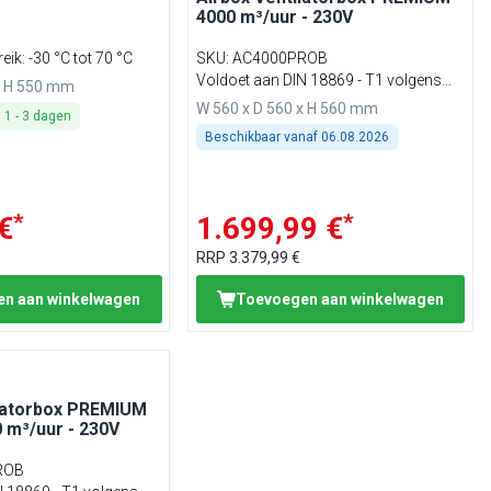
4000 m³/uur - 230V
ik: -30 °C tot 70 °C
SKU
:
AC4000PROB
Voldoet aan DIN 18869 - T1 volgens
x H 550 mm
VDI 2052
W 560 x D 560 x H 560 mm
:
1
-
3
dagen
Beschikbaar vanaf
06.08.2026
*
*
€
1.699,99 €
RRP
3.379,99 €
n aan winkelwagen
Toevoegen aan winkelwagen
ilatorbox PREMIUM
 m³/uur - 230V
ROB