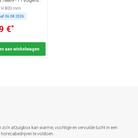
N 18869 - T1 volgens
x H 800 mm
naf
06.08.2026
*
9 €
n aan winkelwagen
 zo'n afzuigbox kan warme, vochtige en vervuilde lucht in een
 horecabedrijven te voldoen.