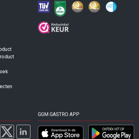
oduct
roduct
zoek
jecten
GGM GASTRO APP