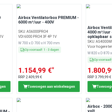
0
Airbox Ventilatorbox PREMIUM -
6000 m³/uur - 400V
Airbox Venti
SKU
:
AS6000PRO4
4000 m³/uur 
opklapbaar s
1V
VDI 6000 PRO4 3F 4P 1V
geschikt voo
SKU
:
AS4000W
W 700 x D 700 x H 700 mm
Voor hogere te
Op voorraad!
:
1
-
3
dagen
W PRO 1F 4P 1
W 820 x D 870 
Op voorraad!
*
1.154,99 €
1.800,9
RRP
2.409,99 €
RRP
3.799,99 €
agen
Toevoegen aan winkelwagen
Toevoege
Airbox - 2000
volt
IUM -