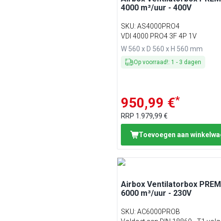
4000 m³/uur - 400V
SKU
:
AS4000PRO4
VDI 4000 PRO4 3F 4P 1V
W 560 x D 560 x H 560 mm
Op voorraad!
:
1
-
3
dagen
*
950,99 €
RRP
1.979,99 €
Toevoegen aan winkelw
Airbox Ventilatorbox PREM
6000 m³/uur - 230V
SKU
:
AC6000PROB