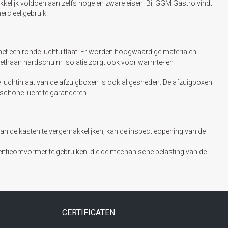
lijk voldoen aan zelfs hoge en zware eisen. Bij GGM Gastro vindt
ercieel gebruik.
met een ronde luchtuitlaat. Er worden hoogwaardige materialen
urethaan hardschuim isolatie zorgt ook voor warmte- en
 luchtinlaat van de afzuigboxen is ook al gesneden. De afzuigboxen
m schone lucht te garanderen.
van de kasten te vergemakkelijken, kan de inspectieopening van de
ntieomvormer te gebruiken, die de mechanische belasting van de
CERTIFICATEN