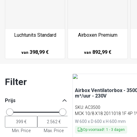
Luchtunits Standard
Airboxen Premium
398,99 €
892,99 €
van
van
Filter
Airbox Ventilatorbox - 350
m³/uur - 230V
Prijs
SKU
:
AC3500
MCK 10/8 X18 2011018 1F 4P 
W 600 x D 600 x H 600 mm
Op voorraad!
:
1
-
3
dagen
Min. Price
Max. Price