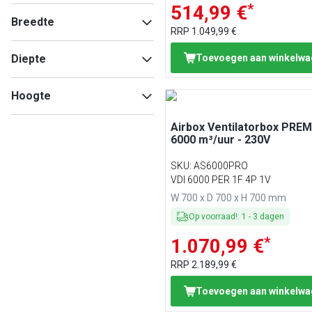
*
514,99 €
Breedte
RRP
1.049,99 €
Diepte
Toevoegen aan winkelw
Min
Max
Hoogte
Airbox Ventilatorbox PREM
Min
Max
6000 m³/uur - 230V
Min
Max
SKU
:
AS6000PRO
VDI 6000 PER 1F 4P 1V
W 700 x D 700 x H 700 mm
Op voorraad!
:
1
-
3
dagen
*
1.070,99 €
RRP
2.189,99 €
Toevoegen aan winkelw