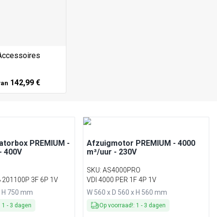
Accessoires
142,99 €
van
latorbox PREMIUM -
Afzuigmotor PREMIUM - 4000
- 400V
m³/uur - 230V
SKU
:
AS4000PRO
 201100P 3F 6P 1V
VDI 4000 PER 1F 4P 1V
x H 750 mm
W 560 x D 560 x H 560 mm
:
1
-
3
dagen
Op voorraad!
:
1
-
3
dagen