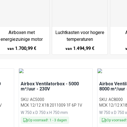
Airboxen met
Luchtkasten voor hogere
energiezuinige motor
temperaturen
1.700,99 €
1.494,99 €
van
van
0
Airbox Ventilatorbox - 5000
Airbox Venti
m³/uur - 230V
8000 m³/uur 
SKU
:
AC5000
SKU
:
AC8000
1V
MCK 12/12 X18 2011009 1F 6P 1V
MCK 12/12 X18
W 750 x D 750 x H 750 mm
W 750 x D 750 
Op voorraad!
:
1
-
3
dagen
Op voorraad!