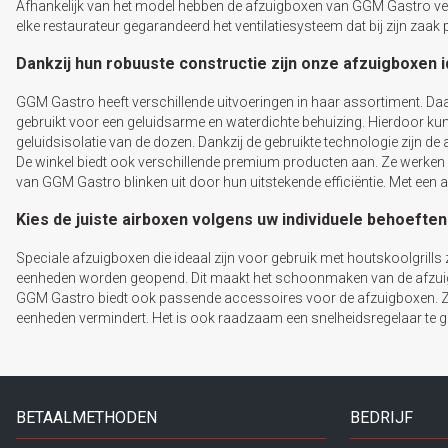
Afhankelijk van het model hebben de afzuigboxen van GGM Gastro ve
elke restaurateur gegarandeerd het ventilatiesysteem dat bij zijn zaa
Dankzij hun robuuste constructie zijn onze afzuigboxen 
GGM Gastro heeft verschillende uitvoeringen in haar assortiment. Daa
gebruikt voor een geluidsarme en waterdichte behuizing. Hierdoor ku
geluidsisolatie van de dozen. Dankzij de gebruikte technologie zijn de
De winkel biedt ook verschillende premium producten aan. Ze werken m
van GGM Gastro blinken uit door hun uitstekende efficiëntie. Met een a
Kies de juiste airboxen volgens uw individuele behoeften
Speciale afzuigboxen die ideaal zijn voor gebruik met houtskoolgrills
eenheden worden geopend. Dit maakt het schoonmaken van de afzuig
GGM Gastro biedt ook passende accessoires voor de afzuigboxen. Zo
eenheden vermindert. Het is ook raadzaam een snelheidsregelaar te geb
BETAALMETHODEN
BEDRIJF