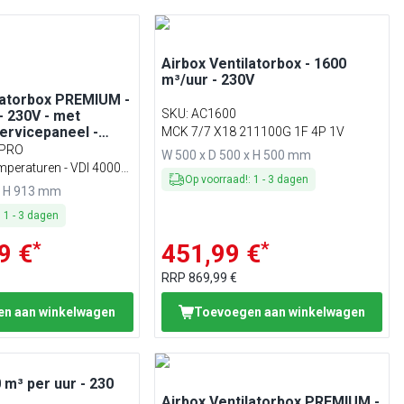
Airbox Ventilatorbox - 1600
m³/uur - 230V
latorbox PREMIUM -
SKU
:
AC1600
- 230V - met
ervicepaneel -
MCK 7/7 X18 211100G 1F 4P 1V
r houtskoolgrill
PRO
W 500 x D 500 x H 500 mm
mperaturen - VDI 4000
Op voorraad!
:
1
-
3
dagen
V
x H 913 mm
:
1
-
3
dagen
*
*
9 €
451,99 €
RRP
869,99 €
n aan winkelwagen
Toevoegen aan winkelwagen
 m³ per uur - 230
Airbox Ventilatorbox PREMIUM -