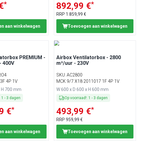
*
*
€
892,99 €
RRP
1.859,99 €
n aan winkelwagen
Toevoegen aan winkelwagen
latorbox PREMIUM -
Airbox Ventilatorbox - 2800
- 400V
m³/uur - 230V
RO4
SKU
:
AC2800
 3F 4P 1V
MCK 9/7 X18 2011017 1F 4P 1V
x H 700 mm
W 600 x D 600 x H 600 mm
:
1
-
3
dagen
Op voorraad!
:
1
-
3
dagen
*
*
9 €
493,99 €
RRP
959,99 €
n aan winkelwagen
Toevoegen aan winkelwagen