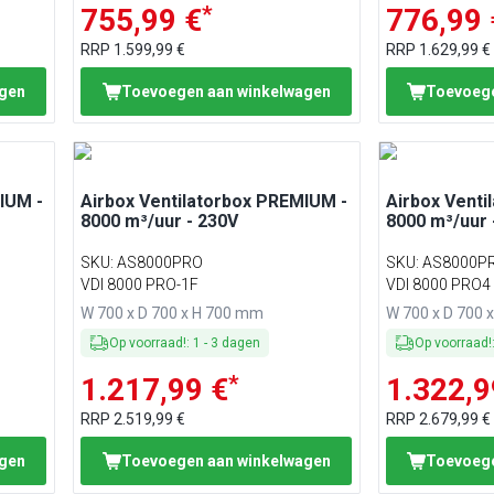
*
755,99 €
776,99 
RRP
1.599,99 €
RRP
1.629,99 €
agen
Toevoegen aan winkelwagen
Toevoege
IUM -
Airbox Ventilatorbox PREMIUM -
Airbox Venti
8000 m³/uur - 230V
8000 m³/uur 
SKU
:
AS8000PRO
SKU
:
AS8000P
VDI 8000 PRO-1F
VDI 8000 PRO4
W 700 x D 700 x H 700 mm
W 700 x D 700 
Op voorraad!
:
1
-
3
dagen
Op voorraad!
*
1.217,99 €
1.322,9
RRP
2.519,99 €
RRP
2.679,99 €
agen
Toevoegen aan winkelwagen
Toevoege