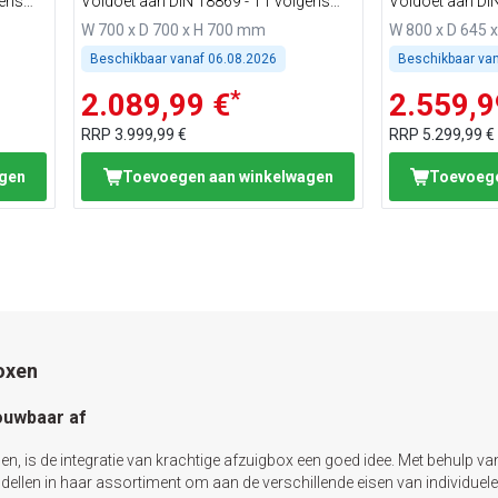
gens
Voldoet aan DIN 18869 - T1 volgens
Voldoet aan DI
VDI 2052
VDI 2052
W 700 x D 700 x H 700 mm
W 800 x D 645 
Beschikbaar vanaf
06.08.2026
Beschikbaar va
*
2.089,99 €
2.559,9
RRP
3.999,99 €
RRP
5.299,99 €
agen
Toevoegen aan winkelwagen
Toevoege
oxen
ouwbaar af
 is de integratie van krachtige afzuigbox een goed idee. Met behulp van
len in haar assortiment om aan de verschillende eisen van individuele