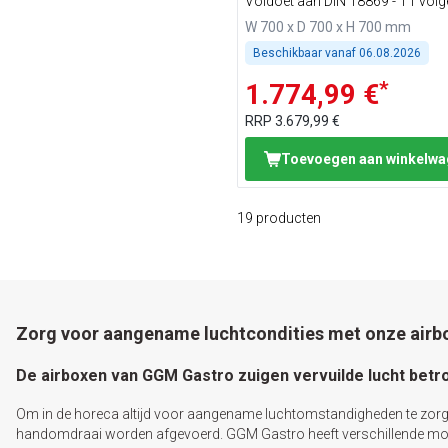
Voldoet aan DIN 18869 - T1 vol
VDI 2052
W 700 x D 700 x H 700 mm
Beschikbaar vanaf
06.08.2026
*
1.774,99 €
RRP
3.679,99 €
Toevoegen aan winkelw
19
producten
Zorg voor aangename luchtcondities met onze airb
De airboxen van GGM Gastro zuigen vervuilde lucht betr
Om in de horeca altijd voor aangename luchtomstandigheden te zorgen,
handomdraai worden afgevoerd. GGM Gastro heeft verschillende model