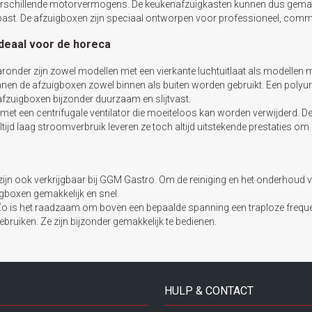
rschillende motorvermogens. De keukenafzuigkasten kunnen dus gemakke
k past. De afzuigboxen zijn speciaal ontworpen voor professioneel, comm
ideaal voor de horeca
ronder zijn zowel modellen met een vierkante luchtuitlaat als modellen 
nnen de afzuigboxen zowel binnen als buiten worden gebruikt. Een poly
 afzuigboxen bijzonder duurzaam en slijtvast.
et een centrifugale ventilator die moeiteloos kan worden verwijderd. De
ltijd laag stroomverbruik leveren ze toch altijd uitstekende prestaties o
 zijn ook verkrijgbaar bij GGM Gastro. Om de reiniging en het onderhoud 
boxen gemakkelijk en snel.
 is het raadzaam om boven een bepaalde spanning een traploze freque
ruiken. Ze zijn bijzonder gemakkelijk te bedienen.
HULP & CONTACT