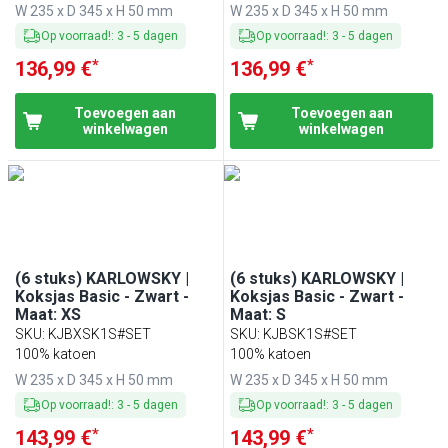
W 235 x D 345 x H 50 mm
W 235 x D 345 x H 50 mm
Op voorraad!
:
3
-
5
dagen
Op voorraad!
:
3
-
5
dagen
*
*
136,99 €
136,99 €
Toevoegen aan
Toevoegen aan
winkelwagen
winkelwagen
(6 stuks) KARLOWSKY |
(6 stuks) KARLOWSKY |
Koksjas Basic - Zwart -
Koksjas Basic - Zwart -
Maat: XS
Maat: S
SKU
:
KJBXSK1S#SET
SKU
:
KJBSK1S#SET
100% katoen
100% katoen
W 235 x D 345 x H 50 mm
W 235 x D 345 x H 50 mm
Op voorraad!
:
3
-
5
dagen
Op voorraad!
:
3
-
5
dagen
*
*
143,99 €
143,99 €