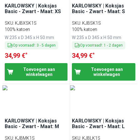
KARLOWSKY | Koksjas
KARLOWSKY | Koksjas
Basic - Zwart - Maat: XS
Basic - Zwart - Maat: S
SKU
:
KJBXSK1S
SKU
:
KJBSK1S
100% katoen
100% katoen
W 235 x D 345 x H 50 mm
W 235 x D 345 x H 50 mm
Op voorraad!
:
3
-
5
dagen
Op voorraad!
:
1
-
2
dagen
*
*
34,99 €
34,99 €
Toevoegen aan
Toevoegen aan
winkelwagen
winkelwagen
KARLOWSKY | Koksjas
KARLOWSKY | Koksjas
Basic - Zwart - Maat: M
Basic - Zwart - Maat: L
SKU
:
KJBMK1S
SKU
:
KJBLK1S