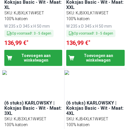
Koksjas Basic - Wit - Maat:
Koksjas Basic - Wit - Maat:
XL
XXL
SKU
:
KJBXLK1W#SET
SKU
:
KJBXXLK1W#SET
100% katoen
100% katoen
W 235 x D 345 x H 50 mm
W 235 x D 345 x H 50 mm
Op voorraad!
:
3
-
5
dagen
Op voorraad!
:
3
-
5
dagen
*
*
136,99 €
136,99 €
Toevoegen aan
Toevoegen aan
winkelwagen
winkelwagen
(6 stuks) KARLOWSKY |
(6 stuks) KARLOWSKY |
Koksjas Basic - Wit - Maat:
Koksjas Basic - Wit - Maat:
3XL
4XL
SKU
:
KJB3XLK1W#SET
SKU
:
KJB4XLK1W#SET
100% katoen
100% katoen