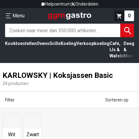
Helpcentrum
Onderdelen
Menu
0
Kooktoestellen
Ovens
Grills
Koeling
Verkoopkoeling
Café,
Deeg
Vl
IJs &
&
Wafels
Meel
KARLOWSKY | Koksjassen Basic
24
producten
Filter
Sorteren op
Wit
Zwart