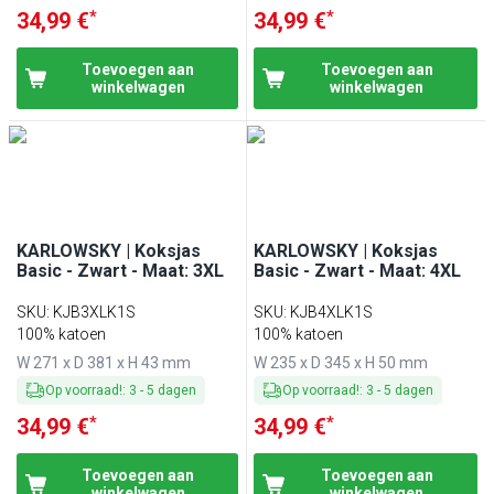
*
*
34,99 €
34,99 €
Toevoegen aan
Toevoegen aan
winkelwagen
winkelwagen
KARLOWSKY | Koksjas
KARLOWSKY | Koksjas
Basic - Zwart - Maat: 3XL
Basic - Zwart - Maat: 4XL
SKU
:
KJB3XLK1S
SKU
:
KJB4XLK1S
100% katoen
100% katoen
W 271 x D 381 x H 43 mm
W 235 x D 345 x H 50 mm
Op voorraad!
:
3
-
5
dagen
Op voorraad!
:
3
-
5
dagen
*
*
34,99 €
34,99 €
Toevoegen aan
Toevoegen aan
winkelwagen
winkelwagen