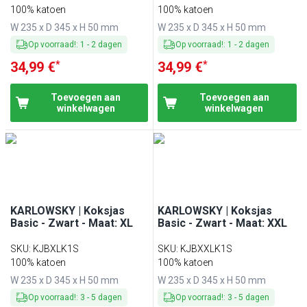
100% katoen
100% katoen
W 235 x D 345 x H 50 mm
W 235 x D 345 x H 50 mm
Op voorraad!
:
1
-
2
dagen
Op voorraad!
:
1
-
2
dagen
*
*
34,99 €
34,99 €
Toevoegen aan
Toevoegen aan
winkelwagen
winkelwagen
KARLOWSKY | Koksjas
KARLOWSKY | Koksjas
Basic - Zwart - Maat: XL
Basic - Zwart - Maat: XXL
SKU
:
KJBXLK1S
SKU
:
KJBXXLK1S
100% katoen
100% katoen
W 235 x D 345 x H 50 mm
W 235 x D 345 x H 50 mm
Op voorraad!
:
3
-
5
dagen
Op voorraad!
:
3
-
5
dagen