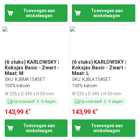
Toevoegen aan
Toevoegen aan
winkelwagen
winkelwagen
(6 stuks) KARLOWSKY |
(6 stuks) KARLOWSKY |
Koksjas Basic - Zwart -
Koksjas Basic - Zwart -
Maat: M
Maat: L
SKU
:
KJBMK1S#SET
SKU
:
KJBLK1S#SET
100% katoen
100% katoen
W 235 x D 345 x H 50 mm
W 235 x D 345 x H 50 mm
Op voorraad!
:
3
-
5
dagen
Op voorraad!
:
3
-
5
dagen
*
*
143,99 €
143,99 €
Toevoegen aan
Toevoegen aan
winkelwagen
winkelwagen