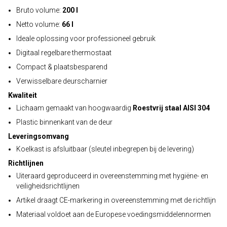
Bruto volume:
200 l
Netto volume:
66 l
Ideale oplossing voor professioneel gebruik
Digitaal regelbare thermostaat
Compact & plaatsbesparend
Verwisselbare deurscharnier
Kwaliteit
Lichaam gemaakt van hoogwaardig
Roestvrij staal AISI 304
Plastic binnenkant van de deur
Leveringsomvang
Koelkast is afsluitbaar (sleutel inbegrepen bij de levering)
Richtlijnen
Uiteraard geproduceerd in overeenstemming met hygiëne- en
veiligheidsrichtlijnen
Artikel draagt CE-markering in overeenstemming met de richtlijn
Materiaal voldoet aan de Europese voedingsmiddelennormen