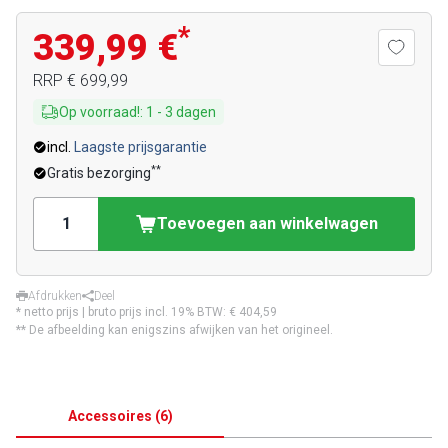
*
339,99 €
RRP
€ 699,99
Op voorraad!
:
1
-
3
dagen
incl.
Laagste prijsgarantie
**
Gratis bezorging
Toevoegen aan winkelwagen
Afdrukken
Deel
* netto prijs | bruto prijs incl. 19% BTW:
€ 404,59
** De afbeelding kan enigszins afwijken van het origineel.
Accessoires
(
6
)