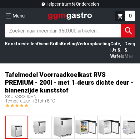
Helpcentrum
Onderdelen
Menu
0
Kooktoestellen
Ovens
Grills
Koeling
Verkoopkoeling
Café,
Deeg
Vl
IJs &
&
Wafels
Meel
Tafelmodel Voorraadkoelkast RVS
PREMIUM - 200l - met 1‑deurs dichte deur -
binnenzijde kunststof
SKU
KSS200HN
Temperatuur: +2 tot +8 °C